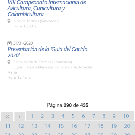
VIII Campeonato Internacional de
Avicultura, Cunicultura y
Colombicultura
Alba de Tormes (Salamanca)
Hora: 16:00 h.
31/01/2020
Presentación de la 'Guía del Cocido
2020'
Santa Marta de Tormes (Salamanca)
Lugar: Escuela Municipal de Hostelería de Santa
Marta
Hora: 12:45 h.
Página
290
de
435
1
2
3
4
5
6
7
8
9
10
<<
<
11
12
13
14
15
16
17
18
19
20