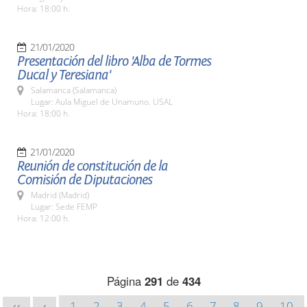
Hora: 18:00 h.
21/01/2020
Presentación del libro 'Alba de Tormes
Ducal y Teresiana'
Salamanca (Salamanca)
Lugar: Aula Miguel de Unamuno. USAL
Hora: 18:00 h.
21/01/2020
Reunión de constitución de la
Comisión de Diputaciones
Madrid (Madrid)
Lugar: Sede FEMP
Hora: 12:00 h.
Página
291
de
434
1
2
3
4
5
6
7
8
9
10