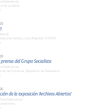
a (Salamanca)
tio de La Salina
h.
20
0
adrid)
and Junta Castilla y León (Pabellón 7) FITUR
h.
20
prensa del Grupo Socialista
a (Salamanca)
la de las Comarcas. Diputación de Salamanca
h.
20
ión de la exposición 'Archivos Abiertos'
Ávila (Salamanca)
yuntamiento
h.