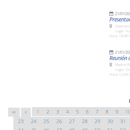
21/01/20
Presentac
Salamanc
Lugar: A
Hora: 18:00 
21/01/20
Reunión d
Madrid (M
Lugar: S
Hora: 12:00 
1
2
3
4
5
6
7
8
9
1
<<
<
23
24
25
26
27
28
29
30
31