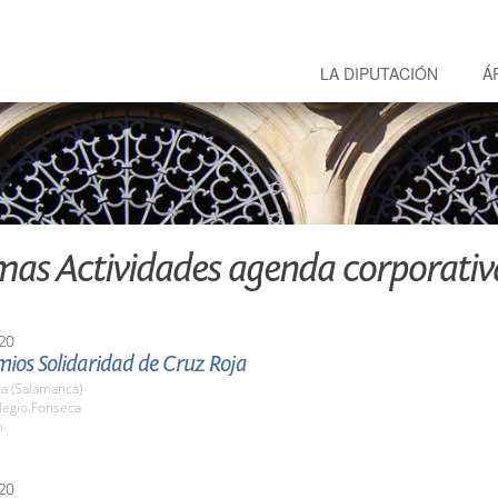
LA DIPUTACIÓN
Á
mas Actividades agenda corporativ
20
mios Solidaridad de Cruz Roja
a (Salamanca)
legio Fonseca
h.
20