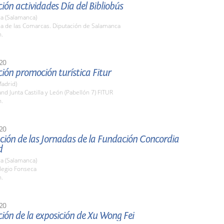
ión actividades Día del Bibliobús
a (Salamanca)
la de las Comarcas. Diputación de Salamanca
h.
20
ión promoción turística Fitur
adrid)
and Junta Castilla y León (Pabellón 7) FITUR
h.
20
ción de las Jornadas de la Fundación Concordia
d
a (Salamanca)
legio Fonseca
h.
20
ión de la exposición de Xu Wong Fei