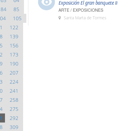
63
64
Exposición El gran banquete II
84
85
ARTE / EXPOSICIONES
04
105
Santa Marta de Tormes
1
122
8
139
5
156
2
173
9
190
6
207
3
224
0
241
7
258
4
275
1
292
8
309