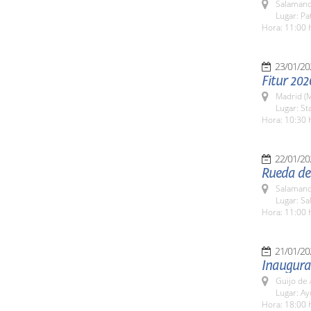
Salamanc
Lugar: Pa
Hora: 11:00 
23/01/20
Fitur 202
Madrid (M
Lugar: St
Hora: 10:30 
22/01/20
Rueda de 
Salamanc
Lugar: Sa
Hora: 11:00 
21/01/20
Inaugurac
Guijo de 
Lugar: A
Hora: 18:00 