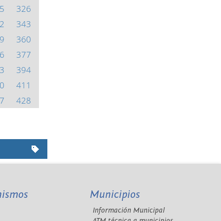
5
326
2
343
9
360
6
377
3
394
0
411
7
428
nismos
Municipios
Información Municipal
A
ATM técnica a municipios