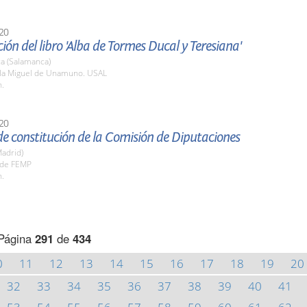
20
ión del libro 'Alba de Tormes Ducal y Teresiana'
a (Salamanca)
ula Miguel de Unamuno. USAL
h.
20
e constitución de la Comisión de Diputaciones
adrid)
ede FEMP
h.
Página
291
de
434
0
11
12
13
14
15
16
17
18
19
20
32
33
34
35
36
37
38
39
40
41