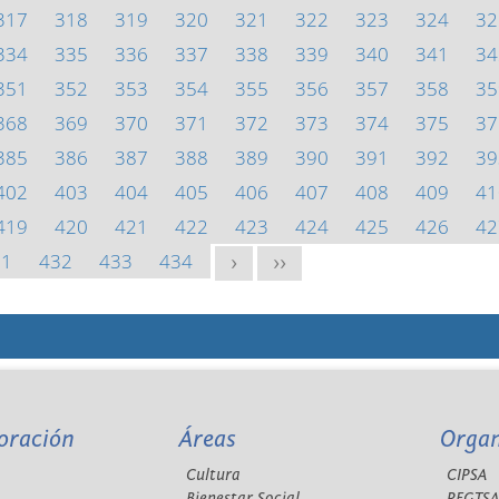
317
318
319
320
321
322
323
324
32
334
335
336
337
338
339
340
341
34
351
352
353
354
355
356
357
358
35
368
369
370
371
372
373
374
375
37
385
386
387
388
389
390
391
392
39
402
403
404
405
406
407
408
409
41
419
420
421
422
423
424
425
426
42
31
432
433
434
>
>>
oración
Áreas
Orga
Cultura
CIPSA
Bienestar Social
REGTS