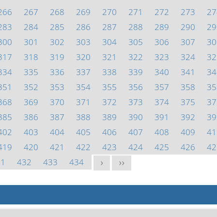
266
267
268
269
270
271
272
273
27
283
284
285
286
287
288
289
290
29
300
301
302
303
304
305
306
307
30
317
318
319
320
321
322
323
324
32
334
335
336
337
338
339
340
341
34
351
352
353
354
355
356
357
358
35
368
369
370
371
372
373
374
375
37
385
386
387
388
389
390
391
392
39
402
403
404
405
406
407
408
409
41
419
420
421
422
423
424
425
426
42
31
432
433
434
>
>>