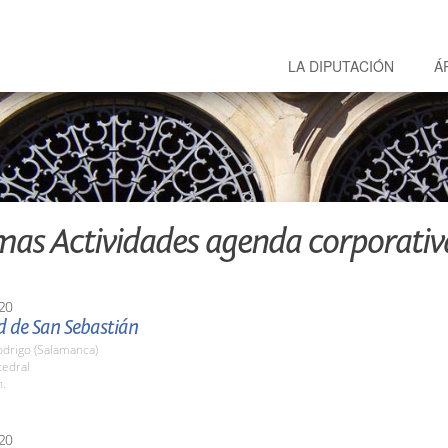
LA DIPUTACIÓN
Á
mas Actividades agenda corporativ
20
d de San Sebastián
odrigo (Salamanca)
tedral
h.
20