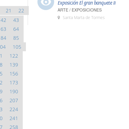
Exposición El gran banquete II
ARTE / EXPOSICIONES
21
22
Santa Marta de Tormes
42
43
63
64
84
85
04
105
1
122
8
139
5
156
2
173
9
190
6
207
3
224
0
241
7
258