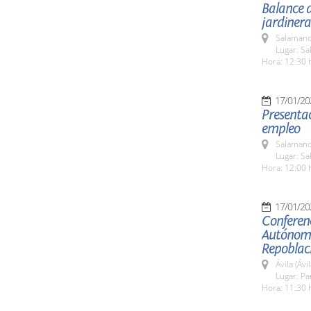
Balance d
jardinera
Salamanc
Lugar: Sa
Hora: 12:30 
17/01/20
Presenta
empleo
Salamanc
Lugar: Sa
Hora: 12:00 
17/01/20
Conferen
Autónoma
Repoblaci
Ávila (Ávil
Lugar: P
Hora: 11:30 