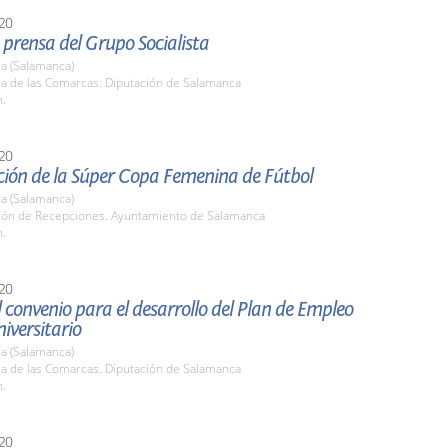
20
prensa del Grupo Socialista
a (Salamanca)
la de las Comarcas. Diputación de Salamanca
h.
20
ción de la Súper Copa Femenina de Fútbol
a (Salamanca)
alón de Recepciones. Ayuntamiento de Salamanca
h.
20
 convenio para el desarrollo del Plan de Empleo
niversitario
a (Salamanca)
la de las Comarcas. Diputación de Salamanca
h.
20