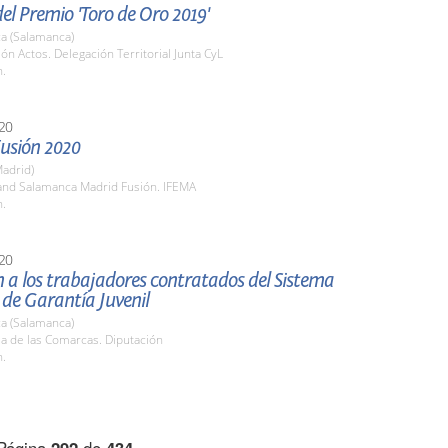
el Premio 'Toro de Oro 2019'
a (Salamanca)
lón Actos. Delegación Territorial Junta CyL
h.
20
usión 2020
adrid)
tand Salamanca Madrid Fusión. IFEMA
h.
20
 a los trabajadores contratados del Sistema
de Garantía Juvenil
a (Salamanca)
la de las Comarcas. Diputación
h.