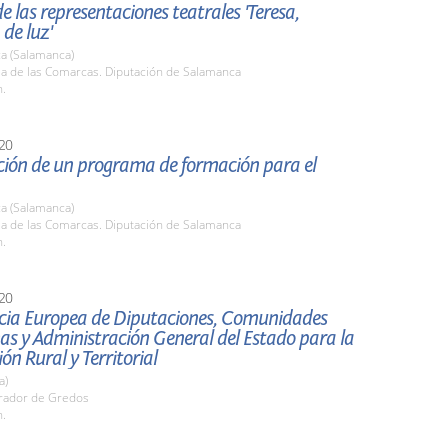
e las representaciones teatrales 'Teresa,
 de luz'
a (Salamanca)
la de las Comarcas. Diputación de Salamanca
h.
20
ción de un programa de formación para el
a (Salamanca)
la de las Comarcas. Diputación de Salamanca
h.
20
cia Europea de Diputaciones, Comunidades
s y Administración General del Estado para la
ón Rural y Territorial
a)
arador de Gredos
h.