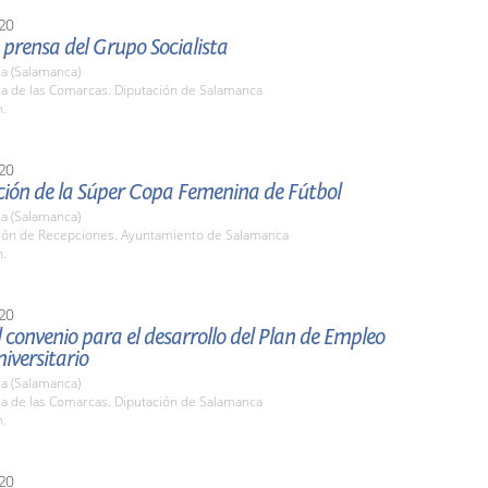
20
prensa del Grupo Socialista
a (Salamanca)
la de las Comarcas. Diputación de Salamanca
h.
20
ción de la Súper Copa Femenina de Fútbol
a (Salamanca)
alón de Recepciones. Ayuntamiento de Salamanca
h.
20
 convenio para el desarrollo del Plan de Empleo
niversitario
a (Salamanca)
la de las Comarcas. Diputación de Salamanca
h.
20