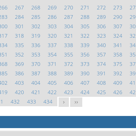
266
267
268
269
270
271
272
273
27
283
284
285
286
287
288
289
290
29
300
301
302
303
304
305
306
307
30
317
318
319
320
321
322
323
324
32
334
335
336
337
338
339
340
341
34
351
352
353
354
355
356
357
358
35
368
369
370
371
372
373
374
375
37
385
386
387
388
389
390
391
392
39
402
403
404
405
406
407
408
409
41
419
420
421
422
423
424
425
426
42
31
432
433
434
>
>>