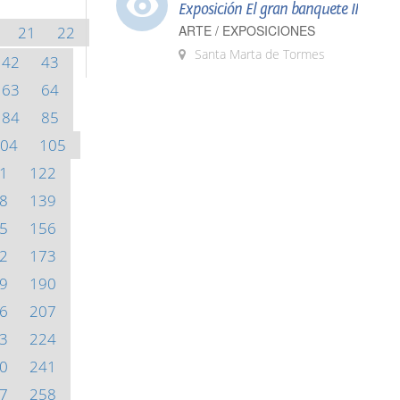
Exposición El gran banquete II
ARTE / EXPOSICIONES
21
22
Santa Marta de Tormes
42
43
63
64
84
85
04
105
1
122
8
139
5
156
2
173
9
190
6
207
3
224
0
241
7
258