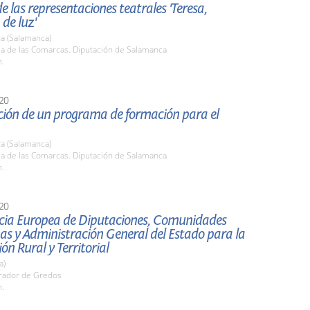
e las representaciones teatrales 'Teresa,
 de luz'
a (Salamanca)
la de las Comarcas. Diputación de Salamanca
h.
20
ción de un programa de formación para el
a (Salamanca)
la de las Comarcas. Diputación de Salamanca
h.
20
cia Europea de Diputaciones, Comunidades
s y Administración General del Estado para la
ón Rural y Territorial
a)
arador de Gredos
h.