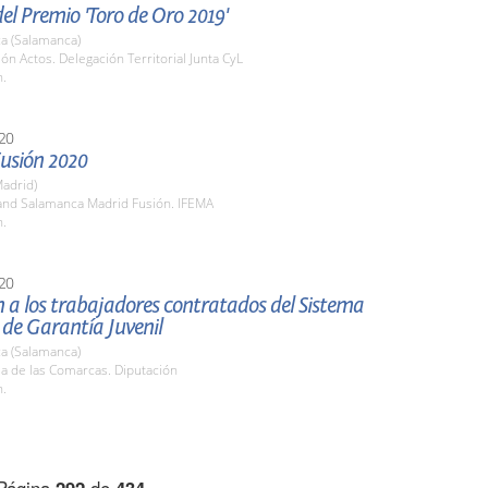
el Premio 'Toro de Oro 2019'
a (Salamanca)
lón Actos. Delegación Territorial Junta CyL
h.
20
usión 2020
adrid)
tand Salamanca Madrid Fusión. IFEMA
h.
20
 a los trabajadores contratados del Sistema
de Garantía Juvenil
a (Salamanca)
la de las Comarcas. Diputación
h.