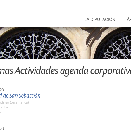
LA DIPUTACIÓN
Á
mas Actividades agenda corporativ
20
d de San Sebastián
odrigo (Salamanca)
tedral
h.
20