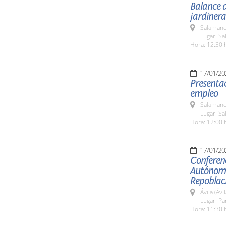
Balance d
jardinera
Salamanc
Lugar: Sa
Hora: 12:30 
17/01/20
Presenta
empleo
Salamanc
Lugar: Sa
Hora: 12:00 
17/01/20
Conferen
Autónoma
Repoblaci
Ávila (Ávil
Lugar: P
Hora: 11:30 