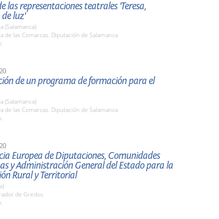
e las representaciones teatrales 'Teresa,
 de luz'
a (Salamanca)
la de las Comarcas. Diputación de Salamanca
h.
20
ción de un programa de formación para el
a (Salamanca)
la de las Comarcas. Diputación de Salamanca
h.
20
cia Europea de Diputaciones, Comunidades
s y Administración General del Estado para la
ón Rural y Territorial
a)
arador de Gredos
h.