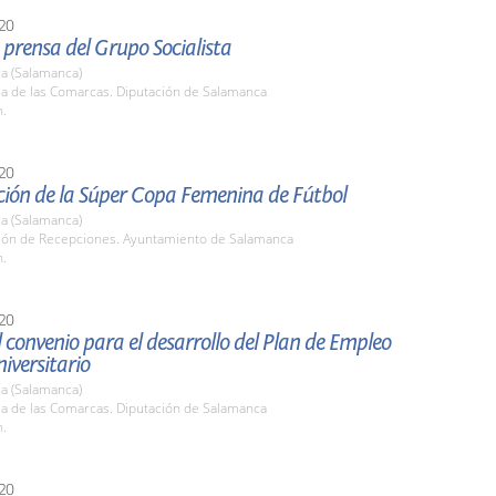
20
prensa del Grupo Socialista
a (Salamanca)
la de las Comarcas. Diputación de Salamanca
h.
20
ción de la Súper Copa Femenina de Fútbol
a (Salamanca)
alón de Recepciones. Ayuntamiento de Salamanca
h.
20
 convenio para el desarrollo del Plan de Empleo
niversitario
a (Salamanca)
la de las Comarcas. Diputación de Salamanca
h.
20