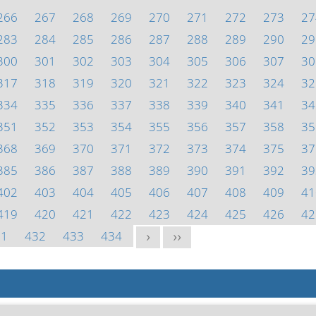
266
267
268
269
270
271
272
273
27
283
284
285
286
287
288
289
290
29
300
301
302
303
304
305
306
307
30
317
318
319
320
321
322
323
324
32
334
335
336
337
338
339
340
341
34
351
352
353
354
355
356
357
358
35
368
369
370
371
372
373
374
375
37
385
386
387
388
389
390
391
392
39
402
403
404
405
406
407
408
409
41
419
420
421
422
423
424
425
426
42
31
432
433
434
>
>>