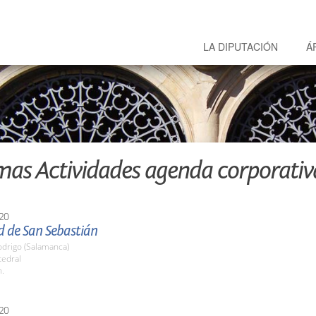
LA DIPUTACIÓN
Á
mas Actividades agenda corporativ
20
d de San Sebastián
odrigo (Salamanca)
tedral
h.
20