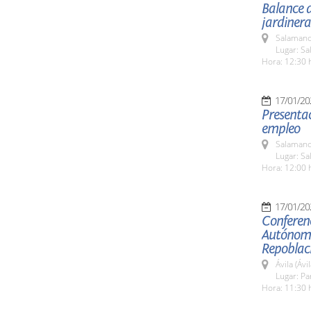
Balance d
jardinera
Salamanc
Lugar: Sa
Hora: 12:30 
17/01/20
Presenta
empleo
Salamanc
Lugar: Sa
Hora: 12:00 
17/01/20
Conferen
Autónoma
Repoblaci
Ávila (Ávil
Lugar: P
Hora: 11:30 