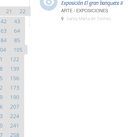
Exposición El gran banquete II
ARTE / EXPOSICIONES
21
22
Santa Marta de Tormes
42
43
63
64
84
85
04
105
1
122
8
139
5
156
2
173
9
190
6
207
3
224
0
241
7
258