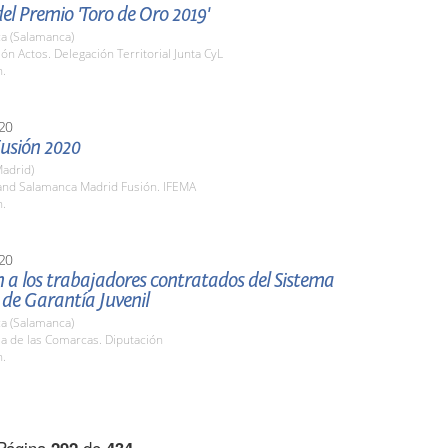
el Premio 'Toro de Oro 2019'
a (Salamanca)
lón Actos. Delegación Territorial Junta CyL
h.
20
usión 2020
adrid)
tand Salamanca Madrid Fusión. IFEMA
h.
20
 a los trabajadores contratados del Sistema
de Garantía Juvenil
a (Salamanca)
la de las Comarcas. Diputación
h.