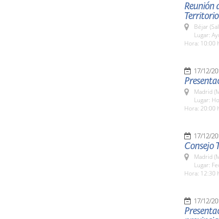
Reunión 
Territori
Béjar (Sa
Lugar: A
Hora: 10:00 
17/12/20
Presentac
Madrid (M
Lugar: Ho
Hora: 20:00 
17/12/20
Consejo T
Madrid (M
Lugar: Fe
Hora: 12:30 
17/12/20
Presentac