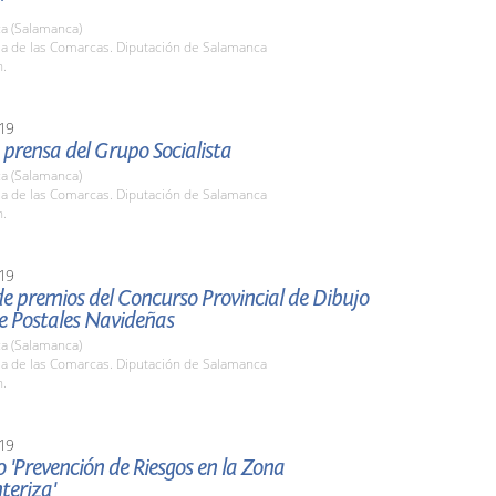
'
a (Salamanca)
la de las Comarcas. Diputación de Salamanca
h.
19
prensa del Grupo Socialista
a (Salamanca)
la de las Comarcas. Diputación de Salamanca
h.
19
e premios del Concurso Provincial de Dibujo
de Postales Navideñas
a (Salamanca)
la de las Comarcas. Diputación de Salamanca
h.
19
 'Prevención de Riesgos en la Zona
teriza'