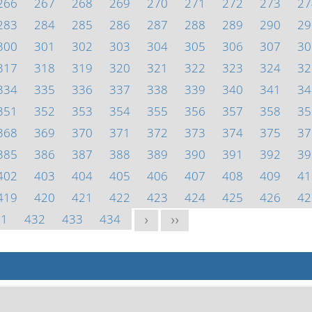
266
267
268
269
270
271
272
273
27
283
284
285
286
287
288
289
290
29
300
301
302
303
304
305
306
307
30
317
318
319
320
321
322
323
324
32
334
335
336
337
338
339
340
341
34
351
352
353
354
355
356
357
358
35
368
369
370
371
372
373
374
375
37
385
386
387
388
389
390
391
392
39
402
403
404
405
406
407
408
409
41
419
420
421
422
423
424
425
426
42
31
432
433
434
>
>>