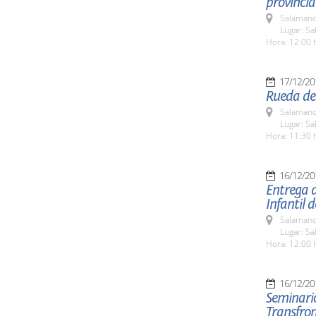
provincia
Salamanc
Lugar: Sa
Hora: 12:00 
17/12/20
Rueda de 
Salamanc
Lugar: Sa
Hora: 11:30 
16/12/20
Entrega d
Infantil 
Salamanc
Lugar: Sa
Hora: 12:00 
16/12/20
Seminario
Transfron