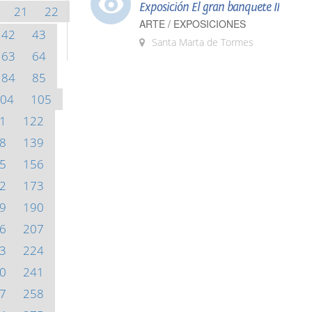
Exposición El gran banquete II
21
22
ARTE / EXPOSICIONES
42
43
Santa Marta de Tormes
63
64
84
85
04
105
1
122
8
139
5
156
2
173
9
190
6
207
3
224
0
241
7
258