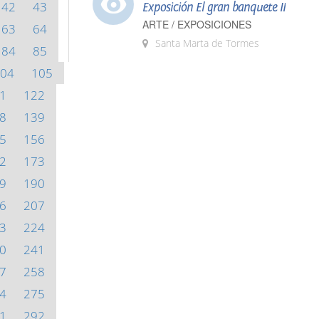
42
43
Exposición El gran banquete II
ARTE / EXPOSICIONES
63
64
Santa Marta de Tormes
84
85
04
105
1
122
8
139
5
156
2
173
9
190
6
207
3
224
0
241
7
258
4
275
1
292