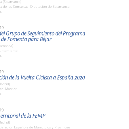
a (Salamanca)
la de las Comarcas. Diputación de Salamanca
h.
19
del Grupo de Seguimiento del Programa
o de Fomento para Béjar
lamanca)
yuntamiento
h.
19
ión de la Vuelta Ciclista a España 2020
adrid)
tel Marriot
h.
19
erritorial de la FEMP
adrid)
deración Española de Municipios y Provincias