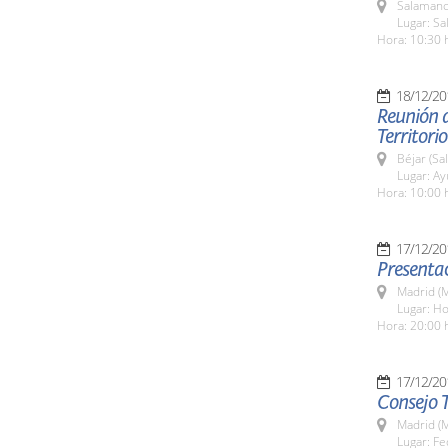
Salamanc
Lugar: Sa
Hora: 10:30 
18/12/20
Reunión 
Territori
Béjar (Sa
Lugar: A
Hora: 10:00 
17/12/20
Presentac
Madrid (M
Lugar: Ho
Hora: 20:00 
17/12/20
Consejo T
Madrid (M
Lugar: Fe