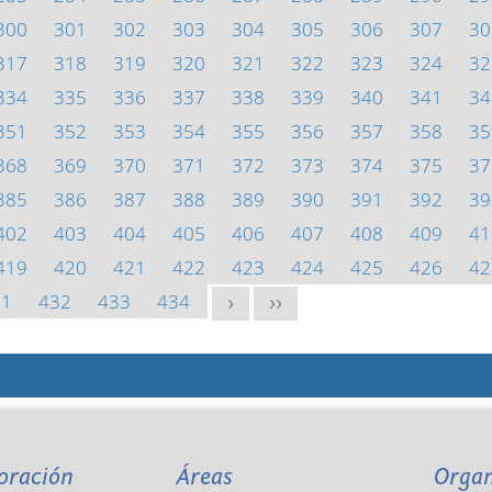
300
301
302
303
304
305
306
307
30
317
318
319
320
321
322
323
324
32
334
335
336
337
338
339
340
341
34
351
352
353
354
355
356
357
358
35
368
369
370
371
372
373
374
375
37
385
386
387
388
389
390
391
392
39
402
403
404
405
406
407
408
409
41
419
420
421
422
423
424
425
426
42
31
432
433
434
>
>>
oración
Áreas
Orga