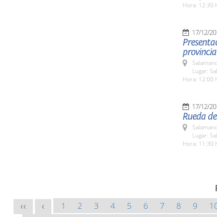
Hora: 12:30 
17/12/20
Presentac
provincia
Salamanc
Lugar: Sa
Hora: 12:00 
17/12/20
Rueda de 
Salamanc
Lugar: Sa
Hora: 11:30 
1
2
3
4
5
6
7
8
9
1
<<
<