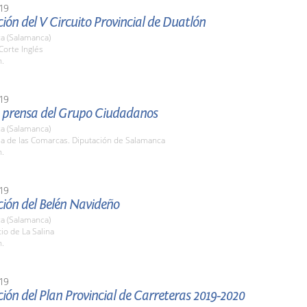
19
ión del V Circuito Provincial de Duatlón
a (Salamanca)
 Corte Inglés
h.
19
 prensa del Grupo Ciudadanos
a (Salamanca)
la de las Comarcas. Diputación de Salamanca
h.
19
ción del Belén Navideño
a (Salamanca)
tio de La Salina
h.
19
ión del Plan Provincial de Carreteras 2019-2020