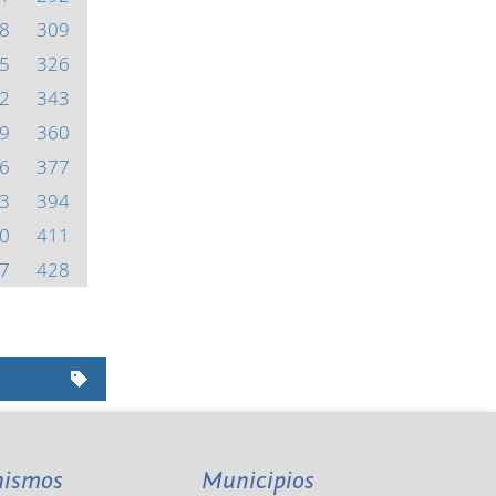
8
309
5
326
2
343
9
360
6
377
3
394
0
411
7
428
nismos
Municipios