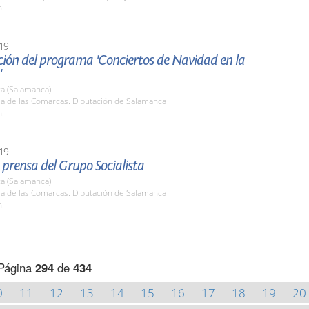
h.
19
ión del programa 'Conciertos de Navidad en la
'
a (Salamanca)
la de las Comarcas. Diputación de Salamanca
h.
19
prensa del Grupo Socialista
a (Salamanca)
la de las Comarcas. Diputación de Salamanca
h.
Página
294
de
434
0
11
12
13
14
15
16
17
18
19
20