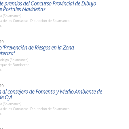
e premios del Concurso Provincial de Dibujo
de Postales Navideñas
a (Salamanca)
la de las Comarcas. Diputación de Salamanca
h.
19
 'Prevención de Riesgos en la Zona
teriza'
odrigo (Salamanca)
arque de Bomberos
h.
19
n al consejero de Fomento y Medio Ambiente de
de CyL
a (Salamanca)
la de las Comarcas. Diputación de Salamanca
h.