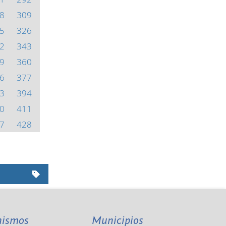
8
309
5
326
2
343
9
360
6
377
3
394
0
411
7
428
nismos
Municipios