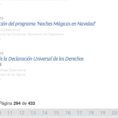
h.
19
ción del programa 'Noches Mágicas en Navidad'
a (Salamanca)
la de las Comarcas. Diputación de Salamanca
h.
19
e la Declaración Universal de los Derechos
s
odrigo (Salamanca)
lacio de los Águila
h.
Página
294
de
433
0
11
12
13
14
15
16
17
18
19
20