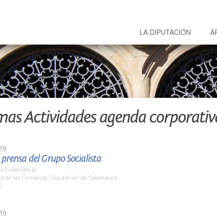
LA DIPUTACIÓN
Á
mas Actividades agenda corporativ
19
prensa del Grupo Socialista
a (Salamanca)
la de las Comarcas. Diputación de Salamanca
h.
19