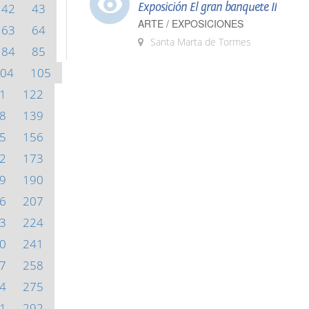
Exposición El gran banquete II
42
43
ARTE / EXPOSICIONES
63
64
Santa Marta de Tormes
84
85
04
105
1
122
8
139
5
156
2
173
9
190
6
207
3
224
0
241
7
258
4
275
1
292