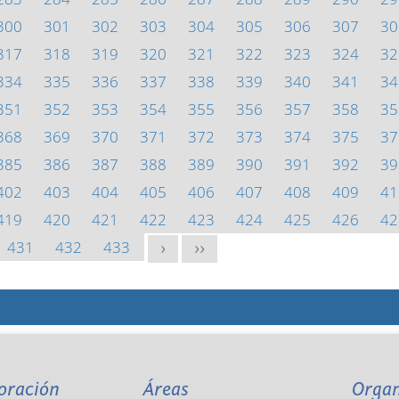
300
301
302
303
304
305
306
307
30
317
318
319
320
321
322
323
324
32
334
335
336
337
338
339
340
341
34
351
352
353
354
355
356
357
358
35
368
369
370
371
372
373
374
375
37
385
386
387
388
389
390
391
392
39
402
403
404
405
406
407
408
409
41
419
420
421
422
423
424
425
426
42
431
432
433
>
>>
oración
Áreas
Orga