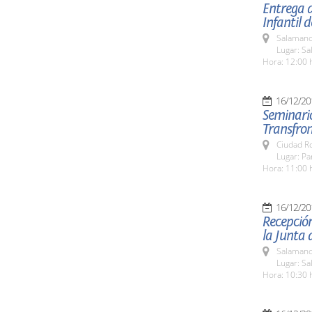
Entrega d
Infantil 
Salamanc
Lugar: Sa
Hora: 12:00 
16/12/20
Seminario
Transfron
Ciudad R
Lugar: P
Hora: 11:00 
16/12/20
Recepció
la Junta 
Salamanc
Lugar: Sa
Hora: 10:30 