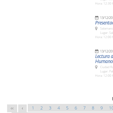
Hora: 12:30 
13/12/20
Presenta
Salamanc
Lugar: Sa
Hora: 12:00 
13/12/20
Lectura d
Humano
Ciudad R
Lugar: Pa
Hora: 12:00 
1
2
3
4
5
6
7
8
9
1
<<
<