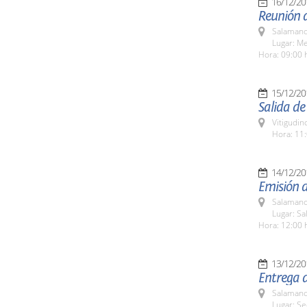
16/12/20
Reunión d
Salamanc
Lugar: Me
Hora: 09:00 
15/12/20
Salida de
Vitigudin
Hora: 11:
14/12/20
Emisión 
Salamanc
Lugar: Sa
Hora: 12:00 
13/12/20
Entrega d
Salamanc
Lugar: Se