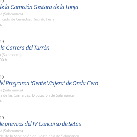
19
e la Comisión Gestora de la Lonja
a (Salamanca)
rcado de Ganados. Recinto Ferial
h.
19
 la Carrera del Turrón
o (Salamanca)
00 h.
19
del Programa 'Gente Viajera' de Onda Cero
a (Salamanca)
la de las Comarcas. Diputación de Salamanca
h.
19
e premios del IV Concurso de Setas
a (Salamanca)
de de la Asociación de Hostelería de Salamanca