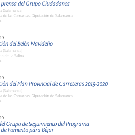
 prensa del Grupo Ciudadanos
a (Salamanca)
la de las Comarcas. Diputación de Salamanca
h.
19
ción del Belén Navideño
a (Salamanca)
tio de La Salina
h.
19
ión del Plan Provincial de Carreteras 2019-2020
a (Salamanca)
la de las Comarcas. Diputación de Salamanca
h.
19
del Grupo de Seguimiento del Programa
o de Fomento para Béjar