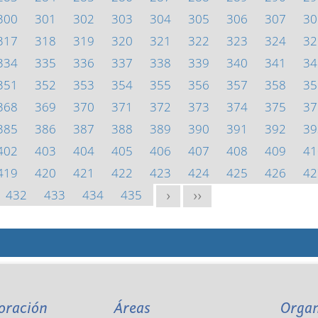
300
301
302
303
304
305
306
307
30
317
318
319
320
321
322
323
324
32
334
335
336
337
338
339
340
341
34
351
352
353
354
355
356
357
358
35
368
369
370
371
372
373
374
375
37
385
386
387
388
389
390
391
392
39
402
403
404
405
406
407
408
409
41
419
420
421
422
423
424
425
426
42
432
433
434
435
>
>>
oración
Áreas
Orga