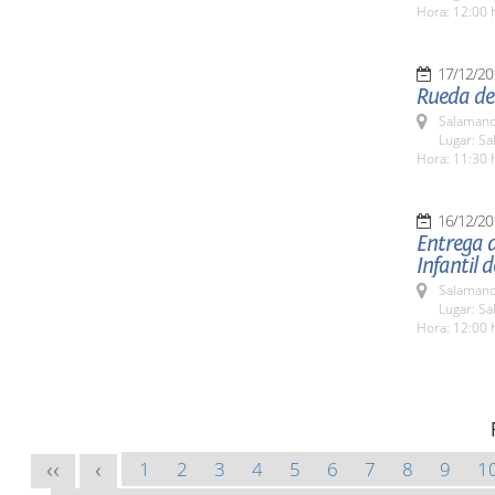
Hora: 12:00 
17/12/20
Rueda de 
Salamanc
Lugar: Sa
Hora: 11:30 
16/12/20
Entrega d
Infantil 
Salamanc
Lugar: Sa
Hora: 12:00 
1
2
3
4
5
6
7
8
9
1
<<
<