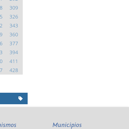
8
309
5
326
2
343
9
360
6
377
3
394
0
411
7
428
nismos
Municipios