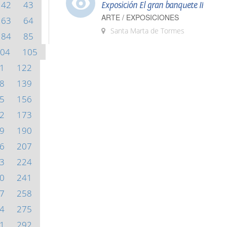
42
43
Exposición El gran banquete II
ARTE / EXPOSICIONES
63
64
Santa Marta de Tormes
84
85
04
105
1
122
8
139
5
156
2
173
9
190
6
207
3
224
0
241
7
258
4
275
1
292