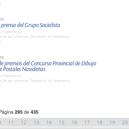
h.
19
prensa del Grupo Socialista
a (Salamanca)
la de las Comarcas. Diputación de Salamanca
h.
19
e premios del Concurso Provincial de Dibujo
de Postales Navideñas
a (Salamanca)
la de las Comarcas. Diputación de Salamanca
h.
Página
295
de
435
0
11
12
13
14
15
16
17
18
19
20