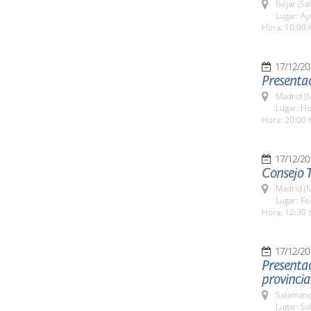
Béjar (Sa
Lugar: A
Hora: 10:00 
17/12/20
Presentac
Madrid (M
Lugar: Ho
Hora: 20:00 
17/12/20
Consejo T
Madrid (M
Lugar: Fe
Hora: 12:30 
17/12/20
Presentac
provincia
Salamanc
Lugar: Sa