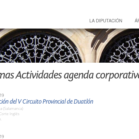
LA DIPUTACIÓN
Á
mas Actividades agenda corporativ
19
ión del V Circuito Provincial de Duatlón
a (Salamanca)
 Corte Inglés
h.
19