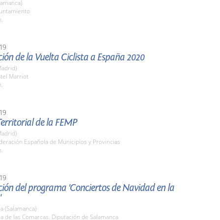
lamanca)
yuntamiento
h.
19
ión de la Vuelta Ciclista a España 2020
adrid)
tel Marriot
h.
19
erritorial de la FEMP
adrid)
deración Española de Municipios y Provincias
h.
19
ión del programa 'Conciertos de Navidad en la
'
a (Salamanca)
la de las Comarcas. Diputación de Salamanca