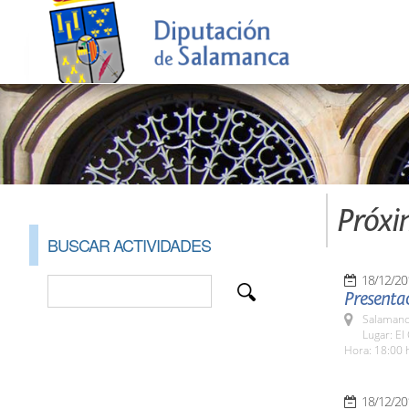
Próxi
BUSCAR ACTIVIDADES
18/12/20
Presentac
Salamanc
Lugar: El
Hora: 18:00 
18/12/20