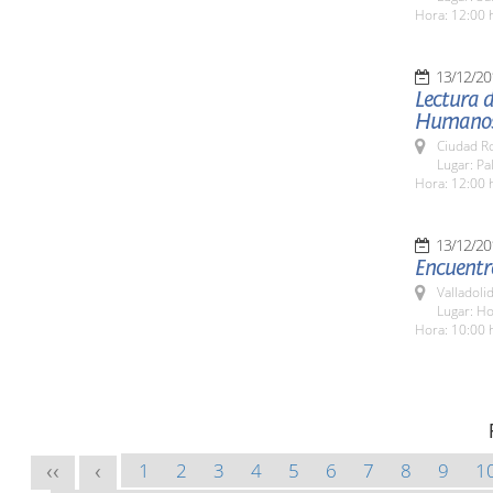
Hora: 12:00 
13/12/20
Lectura d
Humano
Ciudad R
Lugar: Pa
Hora: 12:00 
13/12/20
Encuentro
Valladolid
Lugar: Ho
Hora: 10:00 
1
2
3
4
5
6
7
8
9
1
<<
<