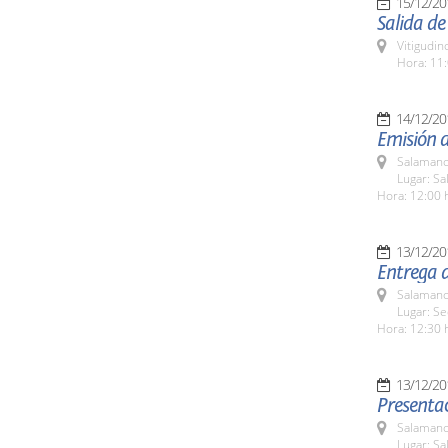
15/12/20
Salida de
Vitigudin
Hora: 11:
14/12/20
Emisión 
Salamanc
Lugar: Sa
Hora: 12:00 
13/12/20
Entrega d
Salamanc
Lugar: Se
Hora: 12:30 
13/12/20
Presenta
Salamanc
Lugar: Sa