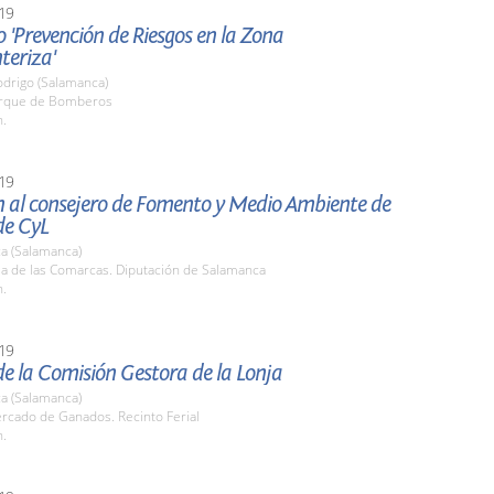
19
 'Prevención de Riesgos en la Zona
teriza'
odrigo (Salamanca)
arque de Bomberos
h.
19
n al consejero de Fomento y Medio Ambiente de
de CyL
a (Salamanca)
la de las Comarcas. Diputación de Salamanca
h.
19
e la Comisión Gestora de la Lonja
a (Salamanca)
rcado de Ganados. Recinto Ferial
h.