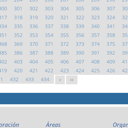
300
301
302
303
304
305
306
307
30
317
318
319
320
321
322
323
324
32
334
335
336
337
338
339
340
341
34
351
352
353
354
355
356
357
358
35
368
369
370
371
372
373
374
375
37
385
386
387
388
389
390
391
392
39
402
403
404
405
406
407
408
409
41
419
420
421
422
423
424
425
426
42
31
432
433
434
>
>>
oración
Áreas
Orga