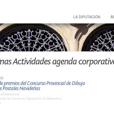
LA DIPUTACIÓN
Á
mas Actividades agenda corporativ
19
e premios del Concurso Provincial de Dibujo
de Postales Navideñas
a (Salamanca)
la de las Comarcas. Diputación de Salamanca
h.