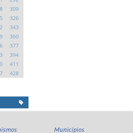
8
309
5
326
2
343
9
360
6
377
3
394
0
411
7
428
nismos
Municipios