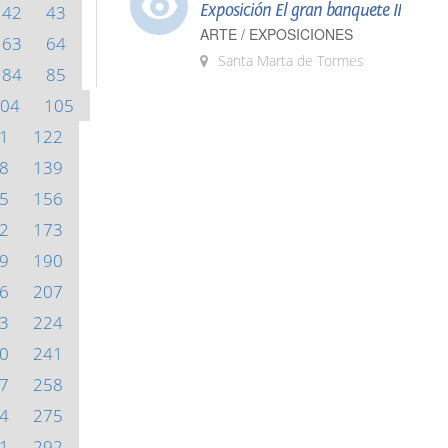
Exposición El gran banquete II
42
43
ARTE / EXPOSICIONES
63
64
Santa Marta de Tormes
84
85
04
105
1
122
8
139
5
156
2
173
9
190
6
207
3
224
0
241
7
258
4
275
1
292