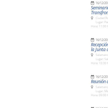
16/12/20
Seminario
Transfron
Ciudad R
Lugar: P
Hora: 11:00 
16/12/20
Recepció
la Junta 
Salamanc
Lugar: Sa
Hora: 10:30 
16/12/20
Reunión d
Salamanc
Lugar: Me
Hora: 09:00 