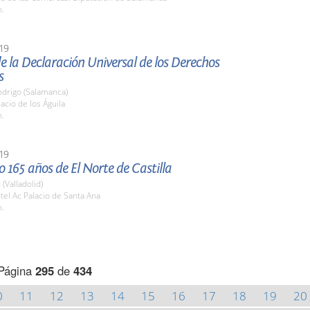
h.
19
e la Declaración Universal de los Derechos
s
odrigo (Salamanca)
lacio de los Águila
h.
19
 165 años de El Norte de Castilla
 (Valladolid)
tel Ac Palacio de Santa Ana
h.
Página
295
de
434
0
11
12
13
14
15
16
17
18
19
20