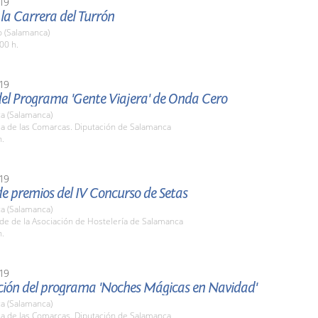
19
 la Carrera del Turrón
o (Salamanca)
00 h.
19
del Programa 'Gente Viajera' de Onda Cero
a (Salamanca)
la de las Comarcas. Diputación de Salamanca
h.
19
e premios del IV Concurso de Setas
a (Salamanca)
de de la Asociación de Hostelería de Salamanca
h.
19
ción del programa 'Noches Mágicas en Navidad'
a (Salamanca)
la de las Comarcas. Diputación de Salamanca