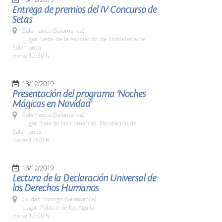
Entrega de premios del IV Concurso de
Setas
Salamanca (Salamanca)
Lugar: Sede de la Asociación de Hostelería de
Salamanca
Hora: 12:30 h.
13/12/2019
Presentación del programa 'Noches
Mágicas en Navidad'
Salamanca (Salamanca)
Lugar: Sala de las Comarcas. Diputación de
Salamanca
Hora: 12:00 h.
13/12/2019
Lectura de la Declaración Universal de
los Derechos Humanos
Ciudad Rodrigo (Salamanca)
Lugar: Palacio de los Águila
Hora: 12:00 h.