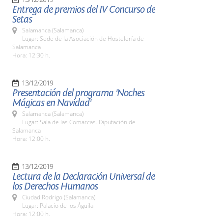
Entrega de premios del IV Concurso de
Setas
Salamanca (Salamanca)
Lugar: Sede de la Asociación de Hostelería de
Salamanca
Hora: 12:30 h.
13/12/2019
Presentación del programa 'Noches
Mágicas en Navidad'
Salamanca (Salamanca)
Lugar: Sala de las Comarcas. Diputación de
Salamanca
Hora: 12:00 h.
13/12/2019
Lectura de la Declaración Universal de
los Derechos Humanos
Ciudad Rodrigo (Salamanca)
Lugar: Palacio de los Águila
Hora: 12:00 h.