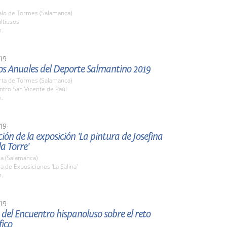
zalo de Tormes (Salamanca)
ltiusos
h.
19
os Anuales del Deporte Salmantino 2019
rta de Tormes (Salamanca)
ntro San Vicente de Paúl
h.
19
ión de la exposición 'La pintura de Josefina
la Torre'
a (Salamanca)
la de Exposiciones 'La Salina'
h.
19
del Encuentro hispanoluso sobre el reto
ico