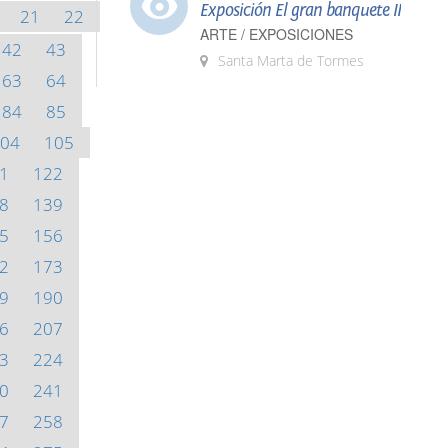
Exposición El gran banquete II
21
22
ARTE / EXPOSICIONES
42
43
Santa Marta de Tormes
63
64
84
85
04
105
1
122
8
139
5
156
2
173
9
190
6
207
3
224
0
241
7
258