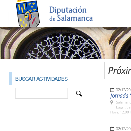
Próxi
BUSCAR ACTIVIDADES
02/12/20
Jornada '
Salamanc
Lugar: S
Hora: 12:00 
02/12/20