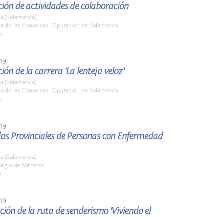
ión de actividades de colaboración
a (Salamanca)
la de las Comarcas. Diputación de Salamanca
h.
19
ión de la carrera 'La lenteja veloz'
a (Salamanca)
la de las Comarcas. Diputación de Salamanca
h.
19
das Provinciales de Personas con Enfermedad
a (Salamanca)
olegio de Médicos
h.
19
ión de la ruta de senderismo 'Viviendo el