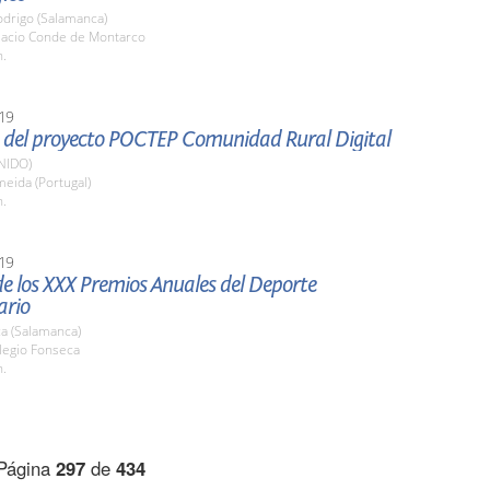
odrigo (Salamanca)
alacio Conde de Montarco
h.
19
 del proyecto POCTEP Comunidad Rural Digital
NIDO)
meida (Portugal)
h.
19
e los XXX Premios Anuales del Deporte
ario
a (Salamanca)
legio Fonseca
h.
Página
297
de
434