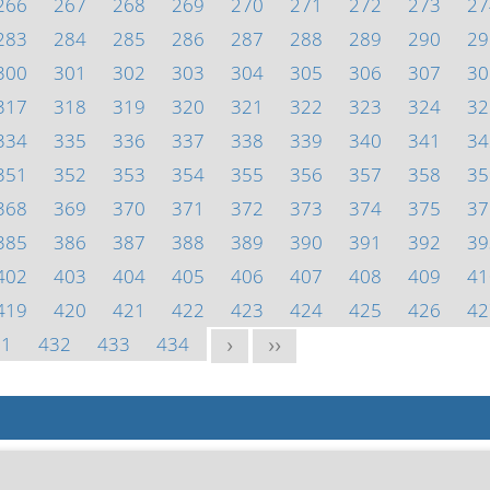
266
267
268
269
270
271
272
273
27
283
284
285
286
287
288
289
290
29
300
301
302
303
304
305
306
307
30
317
318
319
320
321
322
323
324
32
334
335
336
337
338
339
340
341
34
351
352
353
354
355
356
357
358
35
368
369
370
371
372
373
374
375
37
385
386
387
388
389
390
391
392
39
402
403
404
405
406
407
408
409
41
419
420
421
422
423
424
425
426
42
31
432
433
434
>
>>