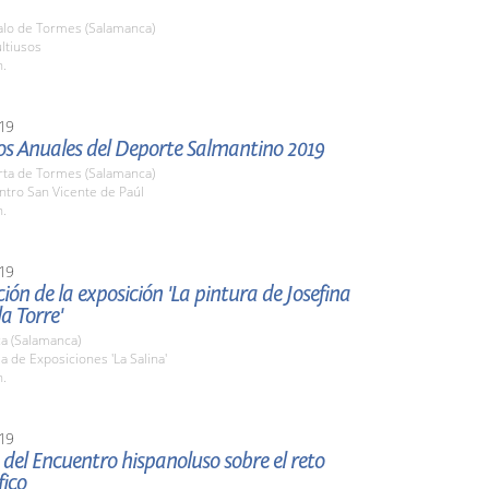
zalo de Tormes (Salamanca)
ltiusos
h.
19
os Anuales del Deporte Salmantino 2019
rta de Tormes (Salamanca)
ntro San Vicente de Paúl
h.
19
ión de la exposición 'La pintura de Josefina
la Torre'
a (Salamanca)
la de Exposiciones 'La Salina'
h.
19
del Encuentro hispanoluso sobre el reto
ico