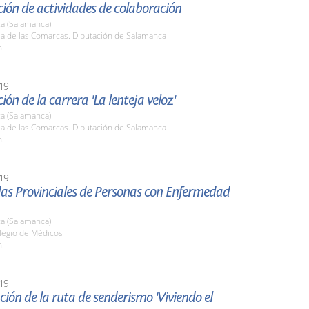
ión de actividades de colaboración
a (Salamanca)
la de las Comarcas. Diputación de Salamanca
h.
19
ión de la carrera 'La lenteja veloz'
a (Salamanca)
la de las Comarcas. Diputación de Salamanca
h.
19
das Provinciales de Personas con Enfermedad
a (Salamanca)
olegio de Médicos
h.
19
ión de la ruta de senderismo 'Viviendo el