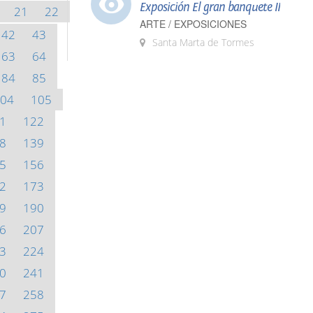
Exposición El gran banquete II
21
22
ARTE / EXPOSICIONES
42
43
Santa Marta de Tormes
63
64
84
85
04
105
1
122
8
139
5
156
2
173
9
190
6
207
3
224
0
241
7
258