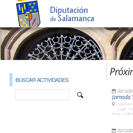
Próxi
BUSCAR ACTIVIDADES
02/12/20
Jornada '
Salamanc
Lugar: S
Hora: 12:00 
02/12/20