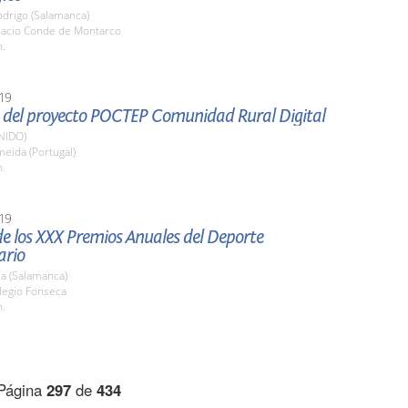
odrigo (Salamanca)
alacio Conde de Montarco
h.
19
 del proyecto POCTEP Comunidad Rural Digital
NIDO)
meida (Portugal)
h.
19
e los XXX Premios Anuales del Deporte
ario
a (Salamanca)
legio Fonseca
h.
Página
297
de
434