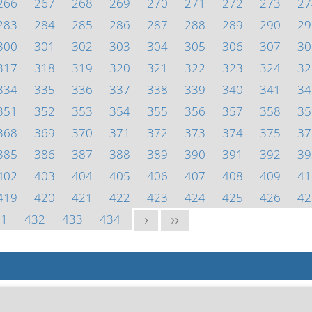
266
267
268
269
270
271
272
273
27
283
284
285
286
287
288
289
290
29
300
301
302
303
304
305
306
307
30
317
318
319
320
321
322
323
324
32
334
335
336
337
338
339
340
341
34
351
352
353
354
355
356
357
358
35
368
369
370
371
372
373
374
375
37
385
386
387
388
389
390
391
392
39
402
403
404
405
406
407
408
409
41
419
420
421
422
423
424
425
426
42
31
432
433
434
>
>>