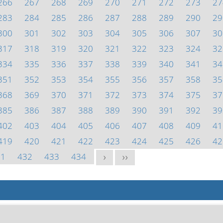
266
267
268
269
270
271
272
273
27
283
284
285
286
287
288
289
290
29
300
301
302
303
304
305
306
307
30
317
318
319
320
321
322
323
324
32
334
335
336
337
338
339
340
341
34
351
352
353
354
355
356
357
358
35
368
369
370
371
372
373
374
375
37
385
386
387
388
389
390
391
392
39
402
403
404
405
406
407
408
409
41
419
420
421
422
423
424
425
426
42
31
432
433
434
>
>>