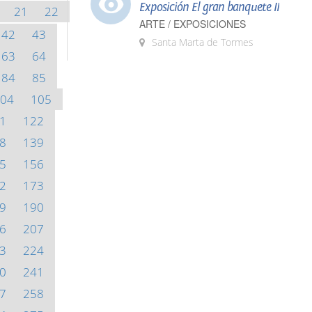
Exposición El gran banquete II
21
22
ARTE / EXPOSICIONES
42
43
Santa Marta de Tormes
63
64
84
85
04
105
1
122
8
139
5
156
2
173
9
190
6
207
3
224
0
241
7
258