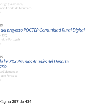
odrigo (Salamanca)
alacio Conde de Montarco
h.
19
 del proyecto POCTEP Comunidad Rural Digital
NIDO)
meida (Portugal)
h.
19
e los XXX Premios Anuales del Deporte
ario
a (Salamanca)
legio Fonseca
h.
Página
297
de
434