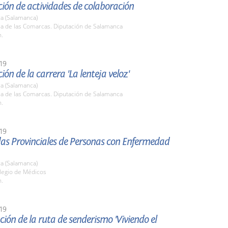
ión de actividades de colaboración
a (Salamanca)
la de las Comarcas. Diputación de Salamanca
h.
19
ión de la carrera 'La lenteja veloz'
a (Salamanca)
la de las Comarcas. Diputación de Salamanca
h.
19
das Provinciales de Personas con Enfermedad
a (Salamanca)
olegio de Médicos
h.
19
ión de la ruta de senderismo 'Viviendo el