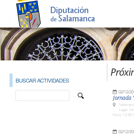
Próxi
BUSCAR ACTIVIDADES
02/12/20
Jornada '
Salamanc
Lugar: S
Hora: 12:00 
02/12/20