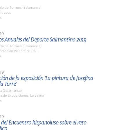
zalo de Tormes (Salamanca)
ltiusos
h.
19
os Anuales del Deporte Salmantino 2019
rta de Tormes (Salamanca)
ntro San Vicente de Paúl
h.
19
ión de la exposición 'La pintura de Josefina
la Torre'
a (Salamanca)
la de Exposiciones 'La Salina'
h.
19
del Encuentro hispanoluso sobre el reto
ico