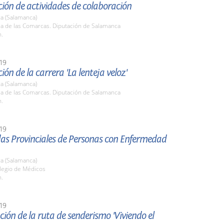
ión de actividades de colaboración
a (Salamanca)
la de las Comarcas. Diputación de Salamanca
h.
19
ión de la carrera 'La lenteja veloz'
a (Salamanca)
la de las Comarcas. Diputación de Salamanca
h.
19
das Provinciales de Personas con Enfermedad
a (Salamanca)
olegio de Médicos
h.
19
ión de la ruta de senderismo 'Viviendo el