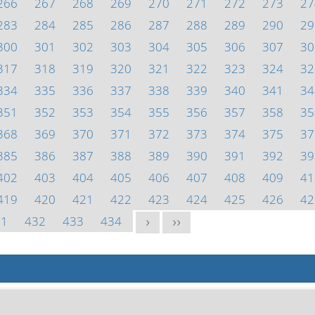
266
267
268
269
270
271
272
273
27
283
284
285
286
287
288
289
290
29
300
301
302
303
304
305
306
307
30
317
318
319
320
321
322
323
324
32
334
335
336
337
338
339
340
341
34
351
352
353
354
355
356
357
358
35
368
369
370
371
372
373
374
375
37
385
386
387
388
389
390
391
392
39
402
403
404
405
406
407
408
409
41
419
420
421
422
423
424
425
426
42
31
432
433
434
>
>>