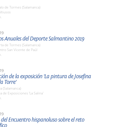
zalo de Tormes (Salamanca)
ltiusos
h.
19
os Anuales del Deporte Salmantino 2019
rta de Tormes (Salamanca)
ntro San Vicente de Paúl
h.
19
ión de la exposición 'La pintura de Josefina
la Torre'
a (Salamanca)
la de Exposiciones 'La Salina'
h.
19
del Encuentro hispanoluso sobre el reto
ico