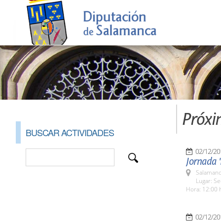
Próxi
BUSCAR ACTIVIDADES
02/12/20
Jornada '
Salamanc
Lugar: S
Hora: 12:00 
02/12/20