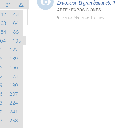
Exposición El gran banquete II
21
22
ARTE / EXPOSICIONES
42
43
Santa Marta de Tormes
63
64
84
85
04
105
1
122
8
139
5
156
2
173
9
190
6
207
3
224
0
241
7
258