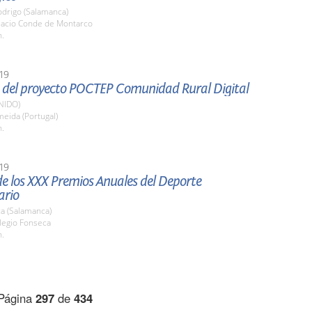
odrigo (Salamanca)
alacio Conde de Montarco
h.
19
 del proyecto POCTEP Comunidad Rural Digital
NIDO)
meida (Portugal)
h.
19
e los XXX Premios Anuales del Deporte
ario
a (Salamanca)
legio Fonseca
h.
Página
297
de
434