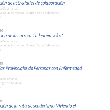
ión de actividades de colaboración
a (Salamanca)
la de las Comarcas. Diputación de Salamanca
h.
19
ión de la carrera 'La lenteja veloz'
a (Salamanca)
la de las Comarcas. Diputación de Salamanca
h.
19
das Provinciales de Personas con Enfermedad
a (Salamanca)
olegio de Médicos
h.
19
ión de la ruta de senderismo 'Viviendo el