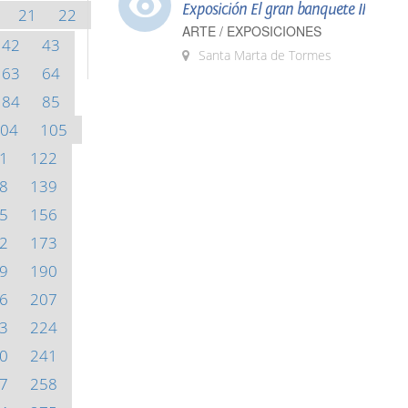
Exposición El gran banquete II
21
22
ARTE / EXPOSICIONES
42
43
Santa Marta de Tormes
63
64
84
85
04
105
1
122
8
139
5
156
2
173
9
190
6
207
3
224
0
241
7
258