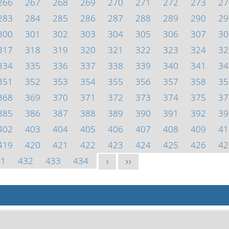
266
267
268
269
270
271
272
273
27
283
284
285
286
287
288
289
290
29
300
301
302
303
304
305
306
307
30
317
318
319
320
321
322
323
324
32
334
335
336
337
338
339
340
341
34
351
352
353
354
355
356
357
358
35
368
369
370
371
372
373
374
375
37
385
386
387
388
389
390
391
392
39
402
403
404
405
406
407
408
409
41
419
420
421
422
423
424
425
426
42
31
432
433
434
>
>>