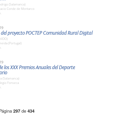
odrigo (Salamanca)
alacio Conde de Montarco
h.
19
 del proyecto POCTEP Comunidad Rural Digital
NIDO)
meida (Portugal)
h.
19
e los XXX Premios Anuales del Deporte
ario
a (Salamanca)
legio Fonseca
h.
Página
297
de
434