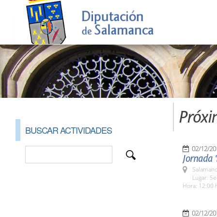
Próxi
BUSCAR ACTIVIDADES
02/12/20
Jornada '
Salamanc
Lugar: S
Hora: 12:00 
02/12/20