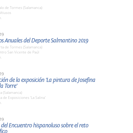
zalo de Tormes (Salamanca)
ltiusos
h.
19
os Anuales del Deporte Salmantino 2019
rta de Tormes (Salamanca)
ntro San Vicente de Paúl
h.
19
ión de la exposición 'La pintura de Josefina
la Torre'
a (Salamanca)
la de Exposiciones 'La Salina'
h.
19
del Encuentro hispanoluso sobre el reto
ico