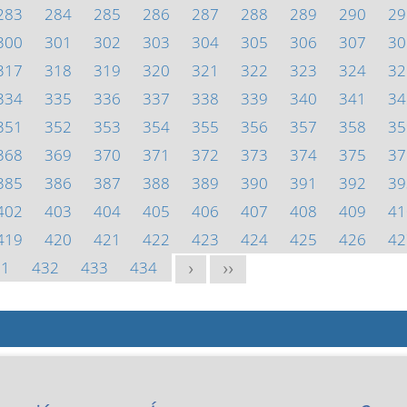
283
284
285
286
287
288
289
290
29
300
301
302
303
304
305
306
307
30
317
318
319
320
321
322
323
324
32
334
335
336
337
338
339
340
341
34
351
352
353
354
355
356
357
358
35
368
369
370
371
372
373
374
375
37
385
386
387
388
389
390
391
392
39
402
403
404
405
406
407
408
409
41
419
420
421
422
423
424
425
426
42
31
432
433
434
>
>>