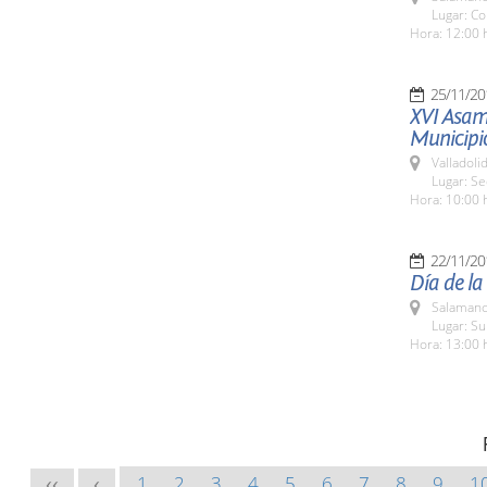
Lugar: Co
Hora: 12:00 
25/11/20
XVI Asamb
Municipio
Valladolid
Lugar: S
Hora: 10:00 
22/11/20
Día de la
Salamanc
Lugar: S
Hora: 13:00 
1
2
3
4
5
6
7
8
9
1
<<
<