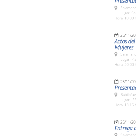
Presentac
Salamanc
Lugar: S
Hora: 10:00 
25/11/20
Actos del
Mujeres
Salamanc
Lugar: Pl
Hora: 20:00 
25/11/20
Presentac
Babilafue
Lugar: IE
Hora: 13:15 
25/11/20
Entrega 
Salamanc