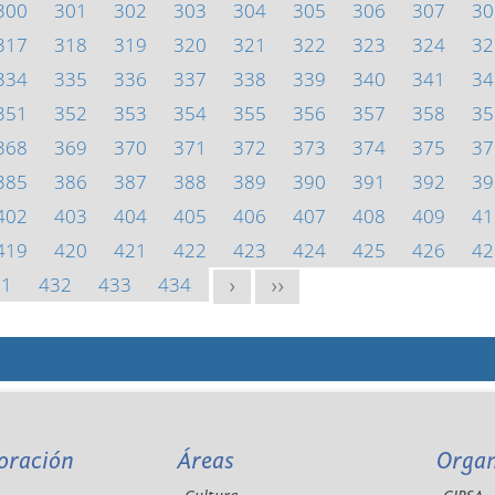
300
301
302
303
304
305
306
307
30
317
318
319
320
321
322
323
324
32
334
335
336
337
338
339
340
341
34
351
352
353
354
355
356
357
358
35
368
369
370
371
372
373
374
375
37
385
386
387
388
389
390
391
392
39
402
403
404
405
406
407
408
409
41
419
420
421
422
423
424
425
426
42
31
432
433
434
>
>>
oración
Áreas
Orga