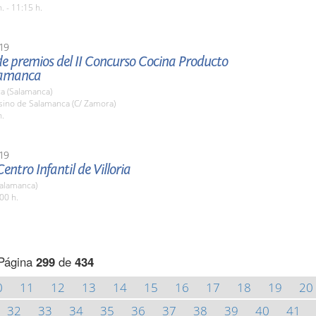
. - 11:15 h.
19
e premios del II Concurso Cocina Producto
lamanca
a (Salamanca)
sino de Salamanca (C/ Zamora)
h.
19
Centro Infantil de Villoria
(Salamanca)
00 h.
Página
299
de
434
0
11
12
13
14
15
16
17
18
19
20
32
33
34
35
36
37
38
39
40
41