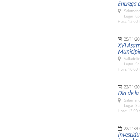
Entrega 
Salamanc
Lugar: Co
Hora: 12:00 
25/11/20
XVI Asamb
Municipio
Valladolid
Lugar: S
Hora: 10:00 
22/11/20
Día de la
Salamanc
Lugar: S
Hora: 13:00 
22/11/20
Investidu