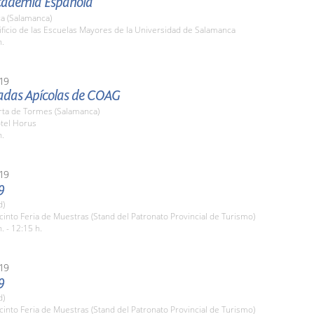
Academia Española
a (Salamanca)
ificio de las Escuelas Mayores de la Universidad de Salamanca
h.
19
nadas Apícolas de COAG
rta de Tormes (Salamanca)
otel Horus
h.
19
9
d)
cinto Feria de Muestras (Stand del Patronato Provincial de Turismo)
. - 12:15 h.
19
9
d)
cinto Feria de Muestras (Stand del Patronato Provincial de Turismo)