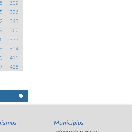
8
309
5
326
2
343
9
360
6
377
3
394
0
411
7
428
nismos
Municipios