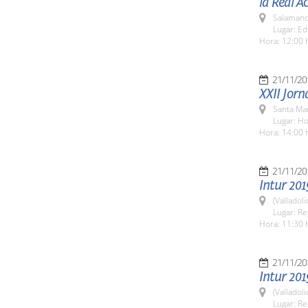
la Real 
Salamanc
Lugar: Ed
Hora: 12:00 
21/11/20
XXII Jor
Santa Ma
Lugar: H
Hora: 14:00 
21/11/20
Intur 201
(Valladoli
Lugar: Re
Hora: 11:30 h
21/11/20
Intur 201
(Valladoli
Lugar: Re