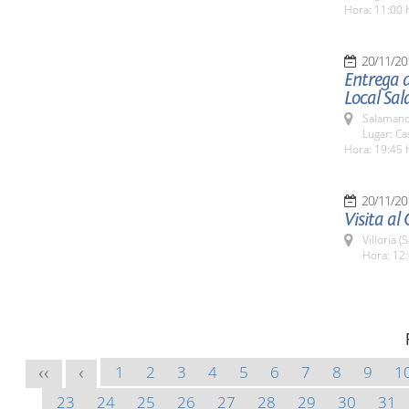
Hora: 11:00 h
20/11/20
Entrega d
Local Sa
Salamanc
Lugar: Ca
Hora: 19:45 
20/11/20
Visita al 
Villoria 
Hora: 12:
1
2
3
4
5
6
7
8
9
1
<<
<
23
24
25
26
27
28
29
30
31