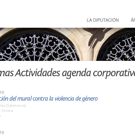
LA DIPUTACIÓN
Á
mas Actividades agenda corporativ
19
ión del mural contra la violencia de género
nte (Salamanca)
S Senara
h.
19