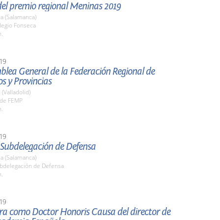
del premio regional Meninas 2019
a (Salamanca)
legio Fonseca
h.
19
lea General de la Federación Regional de
s y Provincias
 (Valladolid)
ede FEMP
h.
19
 Subdelegación de Defensa
a (Salamanca)
ubdelegación de Defensa
h.
19
ra como Doctor Honoris Causa del director de