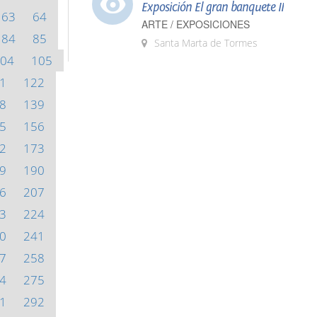
Exposición El gran banquete II
63
64
ARTE / EXPOSICIONES
84
85
Santa Marta de Tormes
04
105
1
122
8
139
5
156
2
173
9
190
6
207
3
224
0
241
7
258
4
275
1
292