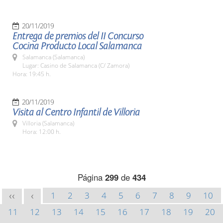
20/11/2019
Entrega de premios del II Concurso
Cocina Producto Local Salamanca
Salamanca (Salamanca)
Lugar: Casino de Salamanca (C/ Zamora)
Hora: 19:45 h.
20/11/2019
Visita al Centro Infantil de Villoria
Villoria (Salamanca)
Hora: 12:00 h.
Página
299
de
434
1
2
3
4
5
6
7
8
9
10
<<
<
11
12
13
14
15
16
17
18
19
20