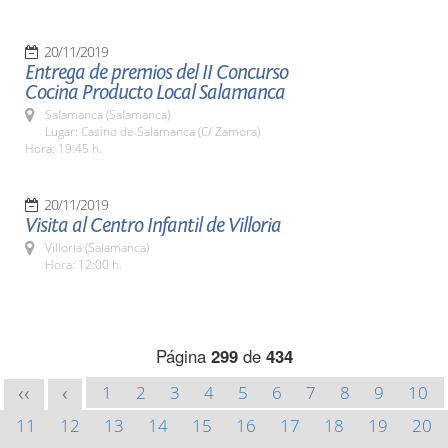
20/11/2019
Entrega de premios del II Concurso
Cocina Producto Local Salamanca
Salamanca (Salamanca)
Lugar: Casino de Salamanca (C/ Zamora)
Hora: 19:45 h.
20/11/2019
Visita al Centro Infantil de Villoria
Villoria (Salamanca)
Hora: 12:00 h.
Página
299
de
434
1
2
3
4
5
6
7
8
9
10
<<
<
11
12
13
14
15
16
17
18
19
20