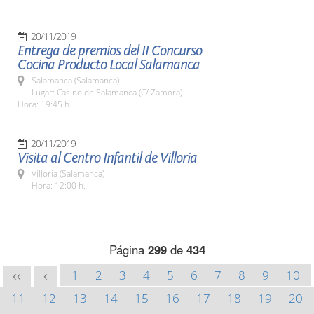
20/11/2019
Entrega de premios del II Concurso
Cocina Producto Local Salamanca
Salamanca (Salamanca)
Lugar: Casino de Salamanca (C/ Zamora)
Hora: 19:45 h.
20/11/2019
Visita al Centro Infantil de Villoria
Villoria (Salamanca)
Hora: 12:00 h.
Página
299
de
434
1
2
3
4
5
6
7
8
9
10
<<
<
11
12
13
14
15
16
17
18
19
20