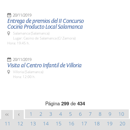
20/11/2019
Entrega de premios del II Concurso
Cocina Producto Local Salamanca
Salamanca (Salamanca)
Lugar: Casino de Salamanca (C/ Zamora)
Hora: 19:45 h.
20/11/2019
Visita al Centro Infantil de Villoria
Villoria (Salamanca)
Hora: 12:00 h.
Página
299
de
434
1
2
3
4
5
6
7
8
9
10
<<
<
11
12
13
14
15
16
17
18
19
20