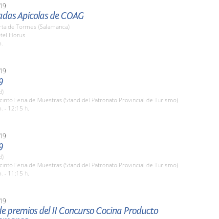
19
nadas Apícolas de COAG
rta de Tormes (Salamanca)
otel Horus
h.
19
9
d)
cinto Feria de Muestras (Stand del Patronato Provincial de Turismo)
. - 12:15 h.
19
9
d)
cinto Feria de Muestras (Stand del Patronato Provincial de Turismo)
. - 11:15 h.
19
e premios del II Concurso Cocina Producto