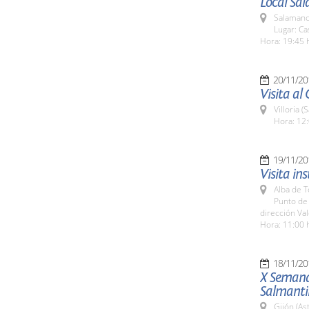
Local Sa
Salamanc
Lugar: Ca
Hora: 19:45 
20/11/20
Visita al 
Villoria 
Hora: 12:
19/11/20
Visita in
Alba de 
Punto de 
dirección V
Hora: 11:00 
18/11/20
X Semana
Salmanti
Gijón (As