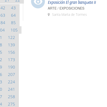
Exposición El gran banquete II
42
43
ARTE / EXPOSICIONES
Santa Marta de Tormes
63
64
84
85
04
105
1
122
8
139
5
156
2
173
9
190
6
207
3
224
0
241
7
258
4
275