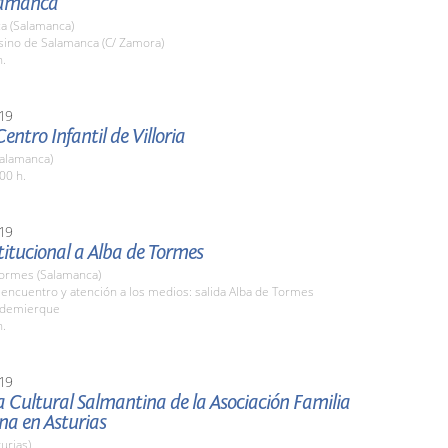
lamanca
a (Salamanca)
sino de Salamanca (C/ Zamora)
h.
19
Centro Infantil de Villoria
(Salamanca)
00 h.
19
stitucional a Alba de Tormes
Tormes (Salamanca)
encuentro y atención a los medios: salida Alba de Tormes
aldemierque
h.
19
 Cultural Salmantina de la Asociación Familia
na en Asturias
turias)