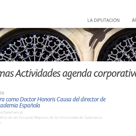
LA DIPUTACIÓN
Á
mas Actividades agenda corporativ
19
ra como Doctor Honoris Causa del director de
Academia Española
a (Salamanca)
ificio de las Escuelas Mayores de la Universidad de Salamanca
h.