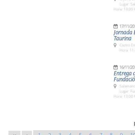
Lugar: Sa
Hora: 19:00 
17/11/20
Jornada E
Taurina
Castro E
Hora: 11:
16/11/20
Entrega 
Fundació
Salamanc
Lugar: F
Hora: 13:00 
1
2
3
4
5
6
7
8
9
1