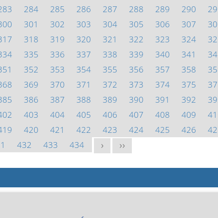
283
284
285
286
287
288
289
290
29
300
301
302
303
304
305
306
307
30
317
318
319
320
321
322
323
324
32
334
335
336
337
338
339
340
341
34
351
352
353
354
355
356
357
358
35
368
369
370
371
372
373
374
375
37
385
386
387
388
389
390
391
392
39
402
403
404
405
406
407
408
409
41
419
420
421
422
423
424
425
426
42
31
432
433
434
>
>>