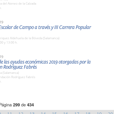
la del Ateneo de la Calzada
h.
19
scolar de Campo a través y III Carrera Popular
nriquez Aldehuela de la Bóveda (Salamanca)
00 y 13:00 h.
19
de las ayudas económicas 2019 otorgadas por la
n Rodríguez Fabrés
a (Salamanca)
undación Rodríguez Fabrés
h.
Página
299
de
434
0
11
12
13
14
15
16
17
18
19
20