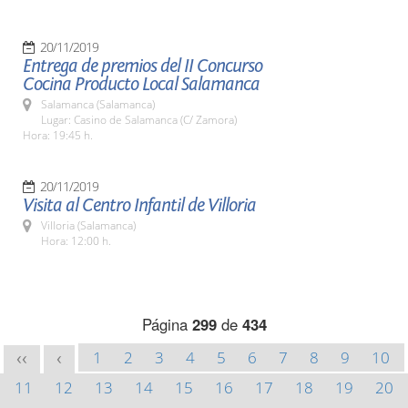
20/11/2019
Entrega de premios del II Concurso
Cocina Producto Local Salamanca
Salamanca (Salamanca)
Lugar: Casino de Salamanca (C/ Zamora)
Hora: 19:45 h.
20/11/2019
Visita al Centro Infantil de Villoria
Villoria (Salamanca)
Hora: 12:00 h.
Página
299
de
434
1
2
3
4
5
6
7
8
9
10
<<
<
11
12
13
14
15
16
17
18
19
20