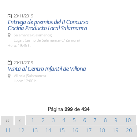
20/11/2019
Entrega de premios del II Concurso
Cocina Producto Local Salamanca
Salamanca (Salamanca)
Lugar: Casino de Salamanca (C/ Zamora)
Hora: 19:45 h.
20/11/2019
Visita al Centro Infantil de Villoria
Villoria (Salamanca)
Hora: 12:00 h.
Página
299
de
434
1
2
3
4
5
6
7
8
9
10
<<
<
11
12
13
14
15
16
17
18
19
20