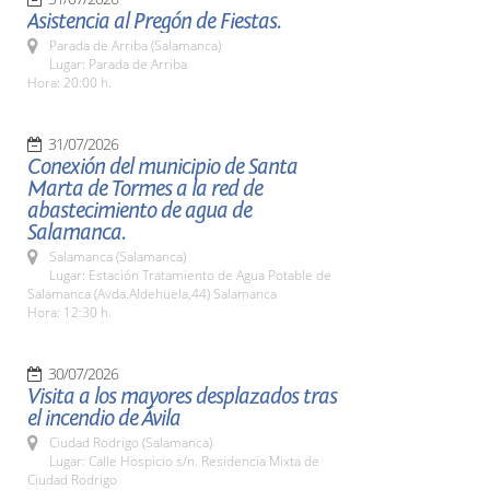
Asistencia al Pregón de Fiestas.
Parada de Arriba (Salamanca)
Lugar: Parada de Arriba
Hora: 20:00 h.
31/07/2026
Conexión del municipio de Santa
Marta de Tormes a la red de
abastecimiento de agua de
Salamanca.
Salamanca (Salamanca)
Lugar: Estación Tratamiento de Agua Potable de
Salamanca (Avda.Aldehuela,44) Salamanca
Hora: 12:30 h.
30/07/2026
Visita a los mayores desplazados tras
el incendio de Ávila
Ciudad Rodrigo (Salamanca)
Lugar: Calle Hospicio s/n. Residencia Mixta de
Ciudad Rodrigo