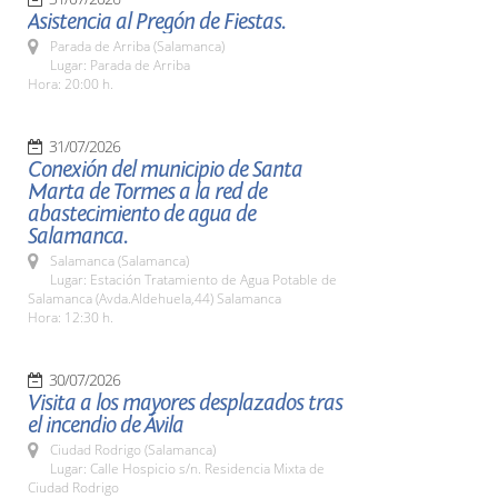
Asistencia al Pregón de Fiestas.
Parada de Arriba (Salamanca)
Lugar: Parada de Arriba
Hora: 20:00 h.
31/07/2026
Conexión del municipio de Santa
Marta de Tormes a la red de
abastecimiento de agua de
Salamanca.
Salamanca (Salamanca)
Lugar: Estación Tratamiento de Agua Potable de
Salamanca (Avda.Aldehuela,44) Salamanca
Hora: 12:30 h.
30/07/2026
Visita a los mayores desplazados tras
el incendio de Ávila
Ciudad Rodrigo (Salamanca)
Lugar: Calle Hospicio s/n. Residencia Mixta de
Ciudad Rodrigo