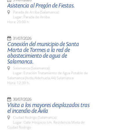
Asistencia al Pregón de Fiestas.
Parada de Arriba (Salamanca)
Lugar: Parada de Arriba
Hora: 20:00 h.
31/07/2026
Conexión del municipio de Santa
Marta de Tormes a la red de
abastecimiento de agua de
Salamanca.
Salamanca (Salamanca)
Lugar: Estación Tratamiento de Agua Potable de
Salamanca (Avda.Aldehuela,44) Salamanca
Hora: 12:30 h.
30/07/2026
Visita a los mayores desplazados tras
el incendio de Ávila
Ciudad Rodrigo (Salamanca)
Lugar: Calle Hospicio s/n. Residencia Mixta de
Ciudad Rodrigo