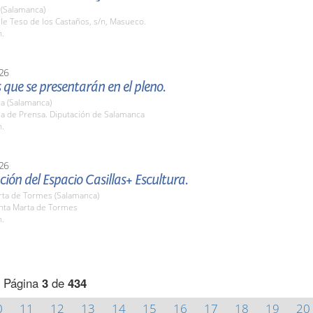
(Salamanca)
lle Teso de los Castaños, s/n, Masueco.
h.
26
que se presentarán en el pleno.
a (Salamanca)
la de Prensa. Diputación de Salamanca
h.
26
ión del Espacio Casillas+ Escultura.
rta de Tormes (Salamanca)
anta Marta de Tormes
h.
Página
3
de
434
0
11
12
13
14
15
16
17
18
19
20