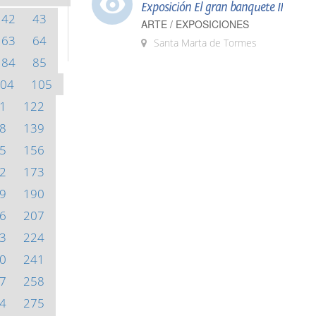
Exposición El gran banquete II
42
43
ARTE / EXPOSICIONES
63
64
Santa Marta de Tormes
84
85
04
105
1
122
8
139
5
156
2
173
9
190
6
207
3
224
0
241
7
258
4
275