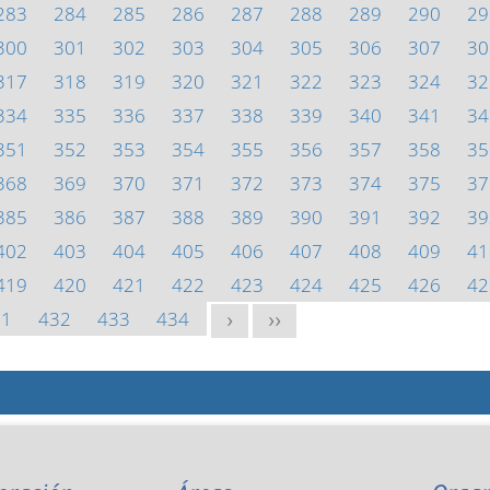
283
284
285
286
287
288
289
290
29
300
301
302
303
304
305
306
307
30
317
318
319
320
321
322
323
324
32
334
335
336
337
338
339
340
341
34
351
352
353
354
355
356
357
358
35
368
369
370
371
372
373
374
375
37
385
386
387
388
389
390
391
392
39
402
403
404
405
406
407
408
409
41
419
420
421
422
423
424
425
426
42
31
432
433
434
>
>>