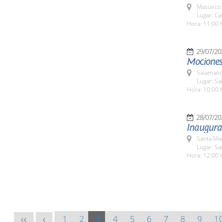
Masueco 
Lugar: Ca
Hora: 11:00 
29/07/20
Mociones 
Salamanc
Lugar: Sa
Hora: 10:00 
28/07/20
Inaugurac
Santa Ma
Lugar: S
Hora: 12:00 
1
2
3
4
5
6
7
8
9
1
<<
<