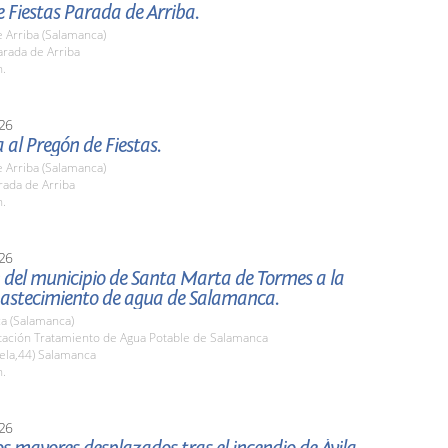
 Fiestas Parada de Arriba.
 Arriba (Salamanca)
rada de Arriba
h.
26
a al Pregón de Fiestas.
 Arriba (Salamanca)
rada de Arriba
h.
26
 del municipio de Santa Marta de Tormes a la
bastecimiento de agua de Salamanca.
a (Salamanca)
stación Tratamiento de Agua Potable de Salamanca
ela,44) Salamanca
h.
26