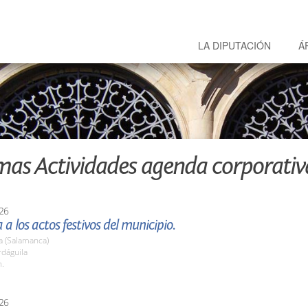
LA DIPUTACIÓN
Á
mas Actividades agenda corporativ
26
 a los actos festivos del municipio.
a (Salamanca)
rdáguila
h.
26