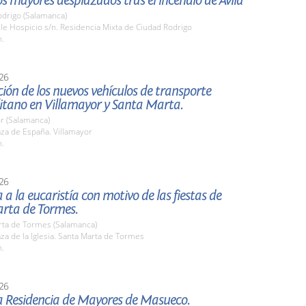
los mayores desplazados tras el incendio de Ávila
odrigo (Salamanca)
lle Hospicio s/n. Residencia Mixta de Ciudad Rodrigo
h.
26
ión de los nuevos vehículos de transporte
itano en Villamayor y Santa Marta.
r (Salamanca)
aza de España. Villamayor
h.
26
a a la eucaristía con motivo de las fiestas de
rta de Tormes.
rta de Tormes (Salamanca)
aza de la Iglesia. Santa Marta de Tormes
h.
26
la Residencia de Mayores de Masueco.