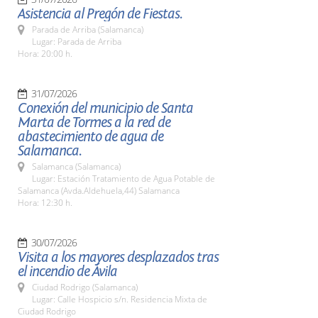
Asistencia al Pregón de Fiestas.
Parada de Arriba (Salamanca)
Lugar: Parada de Arriba
Hora: 20:00 h.
31/07/2026
Conexión del municipio de Santa
Marta de Tormes a la red de
abastecimiento de agua de
Salamanca.
Salamanca (Salamanca)
Lugar: Estación Tratamiento de Agua Potable de
Salamanca (Avda.Aldehuela,44) Salamanca
Hora: 12:30 h.
30/07/2026
Visita a los mayores desplazados tras
el incendio de Ávila
Ciudad Rodrigo (Salamanca)
Lugar: Calle Hospicio s/n. Residencia Mixta de
Ciudad Rodrigo