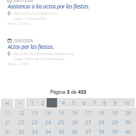
25/07/2026
Asistencia a los actos por las fiestas.
Alamedilla (La) (Salamanca)
Lugar: La Alamedilla
Hora: 12:30 h.
25/07/2026
Actos por las fiestas.
Valverde de Valdelacasa (Salamanca)
Lugar: Valverde de Valdelacasa
Hora: 12:00 h.
Página
3
de
433
1
2
3
4
5
6
7
8
9
10
<<
<
11
12
13
14
15
16
17
18
19
20
21
22
23
24
25
26
27
28
29
30
31
32
33
34
35
36
37
38
39
40