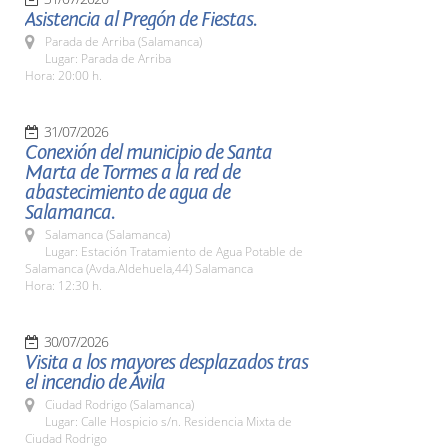
Asistencia al Pregón de Fiestas.
Parada de Arriba (Salamanca)
Lugar: Parada de Arriba
Hora: 20:00 h.
31/07/2026
Conexión del municipio de Santa
Marta de Tormes a la red de
abastecimiento de agua de
Salamanca.
Salamanca (Salamanca)
Lugar: Estación Tratamiento de Agua Potable de
Salamanca (Avda.Aldehuela,44) Salamanca
Hora: 12:30 h.
30/07/2026
Visita a los mayores desplazados tras
el incendio de Ávila
Ciudad Rodrigo (Salamanca)
Lugar: Calle Hospicio s/n. Residencia Mixta de
Ciudad Rodrigo