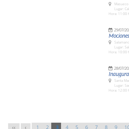
Masueco 
Lugar: Ca
Hora: 11:00 
29/07/20
Mociones 
Salamanc
Lugar: Sa
Hora: 10:00 
28/07/20
Inaugurac
Santa Ma
Lugar: S
Hora: 12:00 
1
2
3
4
5
6
7
8
9
1
<<
<