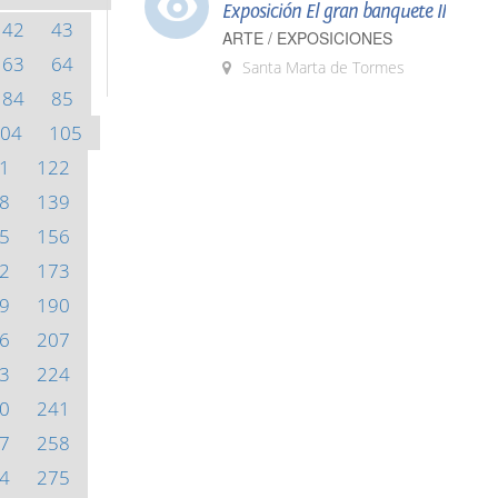
Exposición El gran banquete II
42
43
ARTE / EXPOSICIONES
63
64
Santa Marta de Tormes
84
85
04
105
1
122
8
139
5
156
2
173
9
190
6
207
3
224
0
241
7
258
4
275