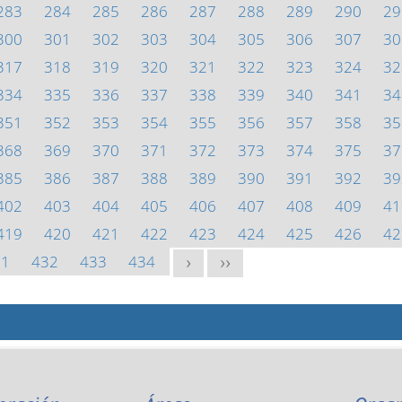
283
284
285
286
287
288
289
290
29
300
301
302
303
304
305
306
307
30
317
318
319
320
321
322
323
324
32
334
335
336
337
338
339
340
341
34
351
352
353
354
355
356
357
358
35
368
369
370
371
372
373
374
375
37
385
386
387
388
389
390
391
392
39
402
403
404
405
406
407
408
409
41
419
420
421
422
423
424
425
426
42
31
432
433
434
>
>>