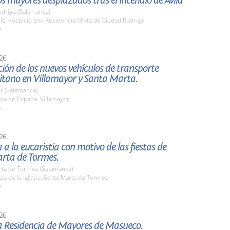
los mayores desplazados tras el incendio de Ávila
odrigo (Salamanca)
lle Hospicio s/n. Residencia Mixta de Ciudad Rodrigo
h.
26
ión de los nuevos vehículos de transporte
itano en Villamayor y Santa Marta.
r (Salamanca)
aza de España. Villamayor
h.
26
a a la eucaristía con motivo de las fiestas de
rta de Tormes.
rta de Tormes (Salamanca)
aza de la Iglesia. Santa Marta de Tormes
h.
26
la Residencia de Mayores de Masueco.