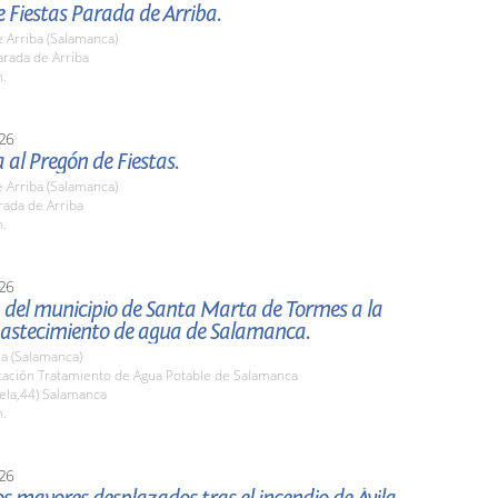
 Fiestas Parada de Arriba.
 Arriba (Salamanca)
rada de Arriba
h.
26
a al Pregón de Fiestas.
 Arriba (Salamanca)
rada de Arriba
h.
26
 del municipio de Santa Marta de Tormes a la
bastecimiento de agua de Salamanca.
a (Salamanca)
stación Tratamiento de Agua Potable de Salamanca
ela,44) Salamanca
h.
26