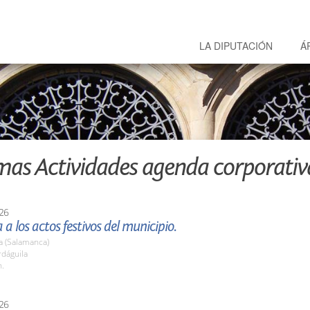
LA DIPUTACIÓN
Á
mas Actividades agenda corporativ
26
 a los actos festivos del municipio.
a (Salamanca)
rdáguila
h.
26