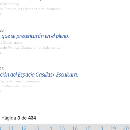
(Salamanca)
lle Teso de los Castaños, s/n, Masueco.
h.
26
que se presentarán en el pleno.
a (Salamanca)
la de Prensa. Diputación de Salamanca
h.
26
ión del Espacio Casillas+ Escultura.
rta de Tormes (Salamanca)
anta Marta de Tormes
h.
Página
3
de
434
0
11
12
13
14
15
16
17
18
19
20