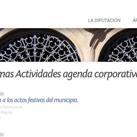
LA DIPUTACIÓN
Á
mas Actividades agenda corporativ
26
 a los actos festivos del municipio.
a (Salamanca)
rdáguila
h.
26