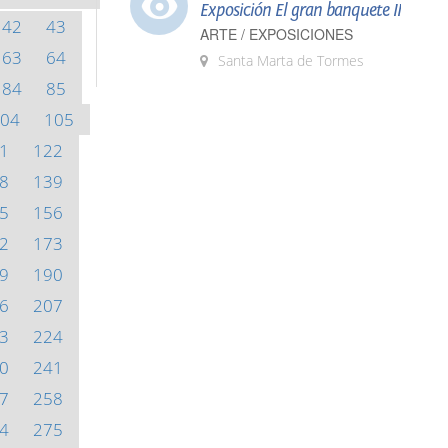
Exposición El gran banquete II
42
43
ARTE / EXPOSICIONES
63
64
Santa Marta de Tormes
84
85
04
105
1
122
8
139
5
156
2
173
9
190
6
207
3
224
0
241
7
258
4
275