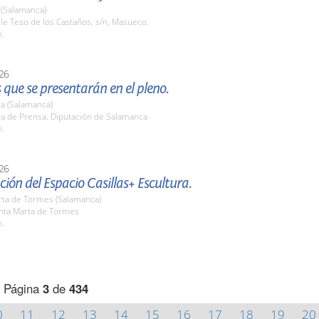
(Salamanca)
lle Teso de los Castaños, s/n, Masueco.
h.
26
que se presentarán en el pleno.
a (Salamanca)
la de Prensa. Diputación de Salamanca
h.
26
ión del Espacio Casillas+ Escultura.
rta de Tormes (Salamanca)
anta Marta de Tormes
h.
Página
3
de
434
0
11
12
13
14
15
16
17
18
19
20