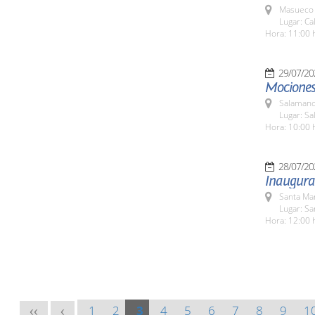
Masueco 
Lugar: Ca
Hora: 11:00 
29/07/20
Mociones 
Salamanc
Lugar: Sa
Hora: 10:00 
28/07/20
Inaugurac
Santa Ma
Lugar: S
Hora: 12:00 
1
2
3
4
5
6
7
8
9
1
<<
<