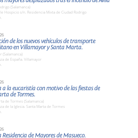
los mayores desplazados tras el incendio de Ávila
odrigo (Salamanca)
lle Hospicio s/n. Residencia Mixta de Ciudad Rodrigo
h.
26
ión de los nuevos vehículos de transporte
itano en Villamayor y Santa Marta.
r (Salamanca)
aza de España. Villamayor
h.
26
a a la eucaristía con motivo de las fiestas de
rta de Tormes.
rta de Tormes (Salamanca)
aza de la Iglesia. Santa Marta de Tormes
h.
26
la Residencia de Mayores de Masueco.