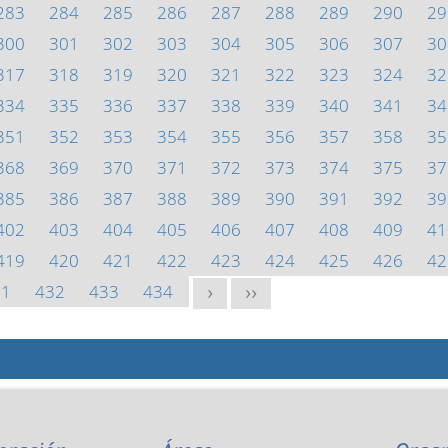
283
284
285
286
287
288
289
290
29
300
301
302
303
304
305
306
307
30
317
318
319
320
321
322
323
324
32
334
335
336
337
338
339
340
341
34
351
352
353
354
355
356
357
358
35
368
369
370
371
372
373
374
375
37
385
386
387
388
389
390
391
392
39
402
403
404
405
406
407
408
409
41
419
420
421
422
423
424
425
426
42
31
432
433
434
>
>>