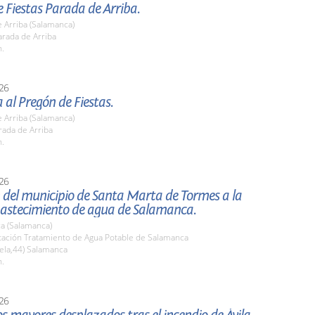
 Fiestas Parada de Arriba.
 Arriba (Salamanca)
rada de Arriba
h.
26
a al Pregón de Fiestas.
 Arriba (Salamanca)
rada de Arriba
h.
26
 del municipio de Santa Marta de Tormes a la
bastecimiento de agua de Salamanca.
a (Salamanca)
stación Tratamiento de Agua Potable de Salamanca
ela,44) Salamanca
h.
26