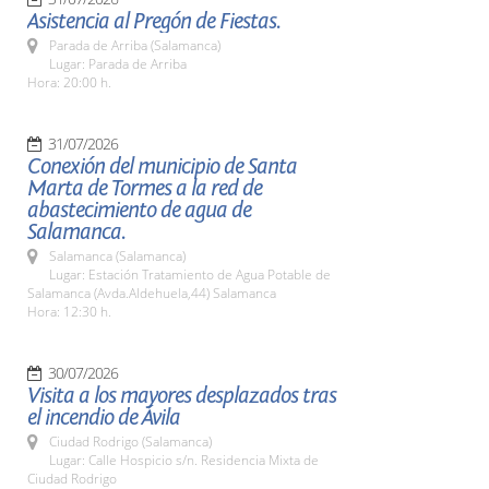
Asistencia al Pregón de Fiestas.
Parada de Arriba (Salamanca)
Lugar: Parada de Arriba
Hora: 20:00 h.
31/07/2026
Conexión del municipio de Santa
Marta de Tormes a la red de
abastecimiento de agua de
Salamanca.
Salamanca (Salamanca)
Lugar: Estación Tratamiento de Agua Potable de
Salamanca (Avda.Aldehuela,44) Salamanca
Hora: 12:30 h.
30/07/2026
Visita a los mayores desplazados tras
el incendio de Ávila
Ciudad Rodrigo (Salamanca)
Lugar: Calle Hospicio s/n. Residencia Mixta de
Ciudad Rodrigo