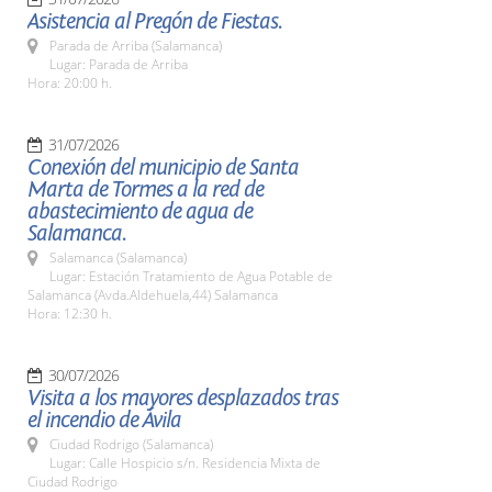
Asistencia al Pregón de Fiestas.
Parada de Arriba (Salamanca)
Lugar: Parada de Arriba
Hora: 20:00 h.
31/07/2026
Conexión del municipio de Santa
Marta de Tormes a la red de
abastecimiento de agua de
Salamanca.
Salamanca (Salamanca)
Lugar: Estación Tratamiento de Agua Potable de
Salamanca (Avda.Aldehuela,44) Salamanca
Hora: 12:30 h.
30/07/2026
Visita a los mayores desplazados tras
el incendio de Ávila
Ciudad Rodrigo (Salamanca)
Lugar: Calle Hospicio s/n. Residencia Mixta de
Ciudad Rodrigo