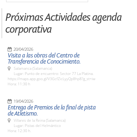
Próximas Actividades agenda
corporativa
20/04/2026
Visita a las obras del Centro de
Transferencia de Conocimiento.
Salamanca (Salamanca)
Lugar: Punto de encuentro: Sector 77 La Platina.
https://maps.app.goo.gl/V3GcfZicLyyQp8hp8?g_st=iw
Hora: 11:30 h
19/04/2026
Entrega de Premios de la final de pista
de Atletismo.
Villares de la Reina (Salamanca)
Lugar: Pistas del Helmántico
Hora: 12:30 h.