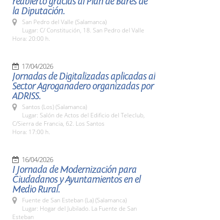
reabierto gracias al Plan de Bares de
la Diputación.
San Pedro del Valle (Salamanca)
Lugar: C/ Constitución, 18. San Pedro del Valle
Hora: 20:00 h.
17/04/2026
Jornadas de Digitalizadas aplicadas al
Sector Agroganadero organizadas por
ADRISS.
Santos (Los) (Salamanca)
Lugar: Salón de Actos del Edificio del Teleclub,
C/Sierra de Francia, 62. Los Santos
Hora: 17:00 h.
16/04/2026
I Jornada de Modernización para
Ciudadanos y Ayuntamientos en el
Medio Rural.
Fuente de San Esteban (La) (Salamanca)
Lugar: Hogar del Jubilado. La Fuente de San
Esteban