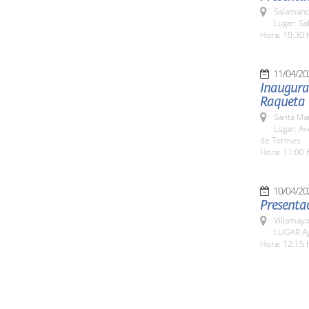
Salamanc
Lugar: Sa
Hora: 10:30 
11/04/20
Inaugurac
Raqueta
Santa Ma
Lugar: Av
de Tormes
Hora: 11:00 
10/04/20
Presentac
Villamayo
LUGAR Ay
Hora: 12:15 