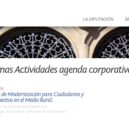
LA DIPUTACIÓN
Á
mas Actividades agenda corporativ
26
a de Modernización para Ciudadanos y
entos en el Medio Rural.
 San Esteban (La) (Salamanca)
gar del Jubilado. La Fuente de San Esteban
h.