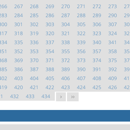
266
267
268
269
270
271
272
273
27
283
284
285
286
287
288
289
290
29
300
301
302
303
304
305
306
307
30
317
318
319
320
321
322
323
324
32
334
335
336
337
338
339
340
341
34
351
352
353
354
355
356
357
358
35
368
369
370
371
372
373
374
375
37
385
386
387
388
389
390
391
392
39
402
403
404
405
406
407
408
409
41
419
420
421
422
423
424
425
426
42
31
432
433
434
>
>>