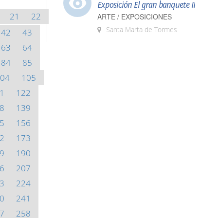
Exposición El gran banquete II
21
22
ARTE / EXPOSICIONES
Santa Marta de Tormes
42
43
63
64
84
85
04
105
1
122
8
139
5
156
2
173
9
190
6
207
3
224
0
241
7
258