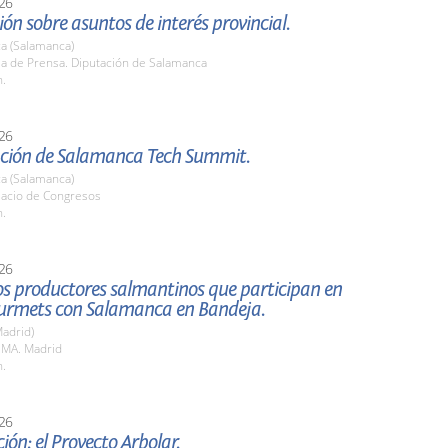
26
ón sobre asuntos de interés provincial.
a (Salamanca)
la de Prensa. Diputación de Salamanca
h.
26
ción de Salamanca Tech Summit.
a (Salamanca)
lacio de Congresos
h.
26
los productores salmantinos que participan en
urmets con Salamanca en Bandeja.
adrid)
EMA. Madrid
h.
26
ión: el Proyecto Arbolar.