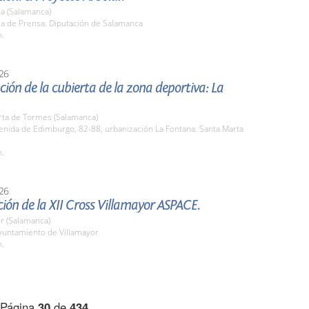
a (Salamanca)
la de Prensa. Diputación de Salamanca
h.
26
ión de la cubierta de la zona deportiva: La
rta de Tormes (Salamanca)
enida de Edimburgo, 82-88, urbanización La Fontana. Santa Marta
h.
26
ión de la XII Cross Villamayor ASPACE.
r (Salamanca)
untamiento de Villamayor
h.
Página
30
de
434