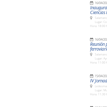
16/04/20
Inaugurac
Ciencias 
Salamanc
Lugar: C
Hora: 18:00 
16/04/20
Reunión p
ferroviari
Salamanc
Lugar: A
Hora: 11:00 
15/04/20
IV Jornad
Ledesma 
Lugar: M
Hora: 11:30 