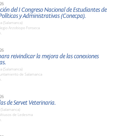
26
ión del I Congreso Nacional de Estudiantes de
Políticas y Administrativas (Conecpa).
a (Salamanca)
olegio Arzobispo Fonseca
h.
26
ara reivindicar la mejora de las conexiones
as.
a (Salamanca)
yuntamiento de Salamanca
h.
26
as de Servet Veterinaria.
(Salamanca)
ultiusos de Ledesma
h.