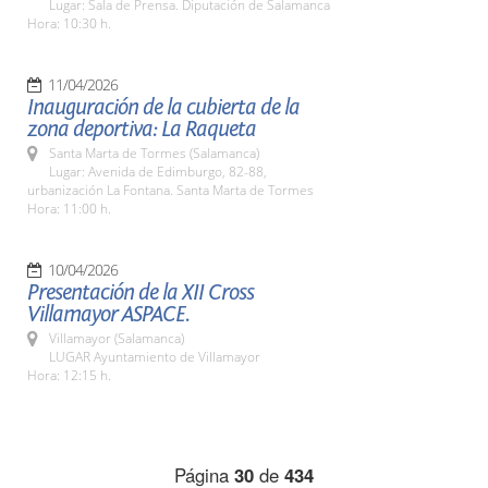
Lugar: Sala de Prensa. Diputación de Salamanca
Hora: 10:30 h.
11/04/2026
Inauguración de la cubierta de la
zona deportiva: La Raqueta
Santa Marta de Tormes (Salamanca)
Lugar: Avenida de Edimburgo, 82-88,
urbanización La Fontana. Santa Marta de Tormes
Hora: 11:00 h.
10/04/2026
Presentación de la XII Cross
Villamayor ASPACE.
Villamayor (Salamanca)
LUGAR Ayuntamiento de Villamayor
Hora: 12:15 h.
Página
30
de
434