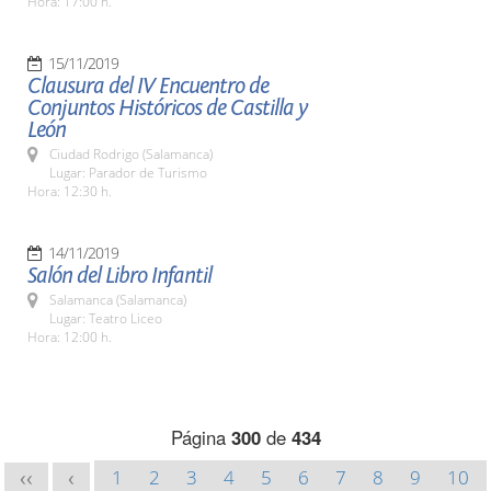
Hora: 17:00 h.
15/11/2019
Clausura del IV Encuentro de
Conjuntos Históricos de Castilla y
León
Ciudad Rodrigo (Salamanca)
Lugar: Parador de Turismo
Hora: 12:30 h.
14/11/2019
Salón del Libro Infantil
Salamanca (Salamanca)
Lugar: Teatro Liceo
Hora: 12:00 h.
Página
300
de
434
1
2
3
4
5
6
7
8
9
10
<<
<