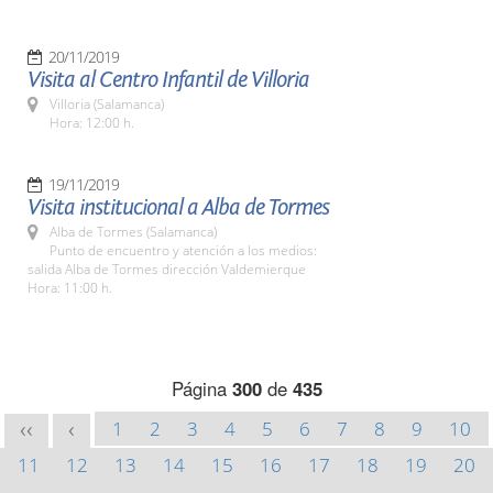
20/11/2019
Visita al Centro Infantil de Villoria
Villoria (Salamanca)
Hora: 12:00 h.
19/11/2019
Visita institucional a Alba de Tormes
Alba de Tormes (Salamanca)
Punto de encuentro y atención a los medios:
salida Alba de Tormes dirección Valdemierque
Hora: 11:00 h.
Página
300
de
435
1
2
3
4
5
6
7
8
9
10
<<
<
11
12
13
14
15
16
17
18
19
20