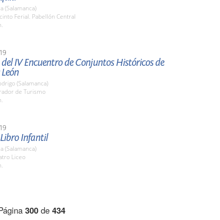
a (Salamanca)
cinto Ferial. Pabellón Central
h.
19
del IV Encuentro de Conjuntos Históricos de
y León
odrigo (Salamanca)
arador de Turismo
h.
19
Libro Infantil
a (Salamanca)
atro Liceo
h.
Página
300
de
434