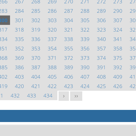
266
267
268
269
270
271
272
273
27
283
284
285
286
287
288
289
290
29
300
301
302
303
304
305
306
307
30
317
318
319
320
321
322
323
324
32
334
335
336
337
338
339
340
341
34
351
352
353
354
355
356
357
358
35
368
369
370
371
372
373
374
375
37
385
386
387
388
389
390
391
392
39
402
403
404
405
406
407
408
409
41
419
420
421
422
423
424
425
426
42
31
432
433
434
>
>>