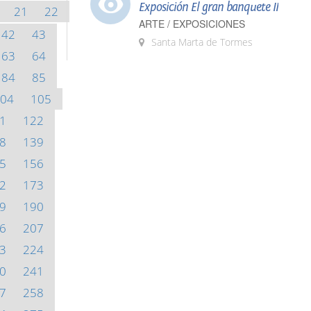
Exposición El gran banquete II
21
22
ARTE / EXPOSICIONES
42
43
Santa Marta de Tormes
63
64
84
85
04
105
1
122
8
139
5
156
2
173
9
190
6
207
3
224
0
241
7
258