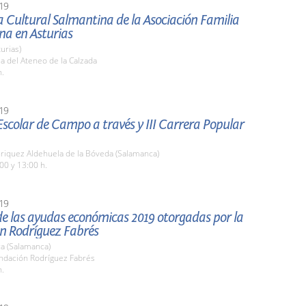
19
 Cultural Salmantina de la Asociación Familia
na en Asturias
turias)
la del Ateneo de la Calzada
h.
19
scolar de Campo a través y III Carrera Popular
nriquez Aldehuela de la Bóveda (Salamanca)
00 y 13:00 h.
19
de las ayudas económicas 2019 otorgadas por la
n Rodríguez Fabrés
a (Salamanca)
undación Rodríguez Fabrés
h.