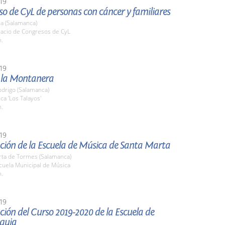
19
so de CyL de personas con cáncer y familiares
a (Salamanca)
lacio de Congresos de CyL
h.
19
e la Montanera
odrigo (Salamanca)
nca 'Los Talayos'
h.
19
ción de la Escuela de Música de Santa Marta
rta de Tormes (Salamanca)
cuela Municipal de Música
h.
19
ión del Curso 2019-2020 de la Escuela de
quia