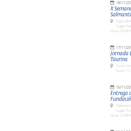
18/11/20
X Semana
Salmanti
Gijón (As
Lugar: Sa
Hora: 19:00 
17/11/20
Jornada E
Taurina
Castro E
Hora: 11:
16/11/20
Entrega 
Fundació
Salamanc
Lugar: F
Hora: 13:00 