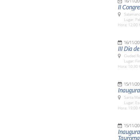
16/11/20
II Congre
Salamanc
Lugar: Pa
Hora: 12:00 
16/11/20
III Día d
Ciudad R
Lugar: Fi
Hora: 10:30 
15/11/20
Inaugura
Santa Ma
Lugar: Es
Hora: 19:00 
15/11/20
Inaugurac
Tauroma