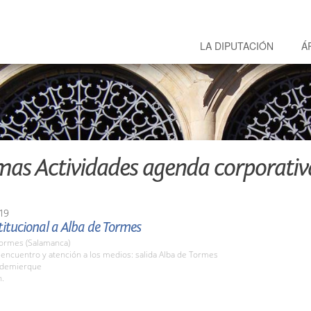
LA DIPUTACIÓN
Á
mas Actividades agenda corporativ
19
stitucional a Alba de Tormes
Tormes (Salamanca)
encuentro y atención a los medios: salida Alba de Tormes
aldemierque
h.