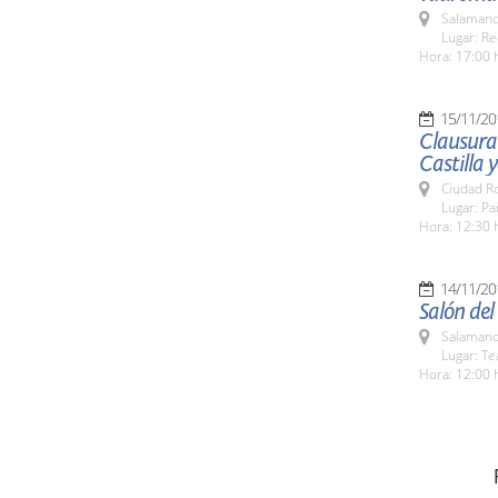
Salamanc
Lugar: Re
Hora: 17:00 
15/11/20
Clausura 
Castilla 
Ciudad R
Lugar: P
Hora: 12:30 
14/11/20
Salón del 
Salamanc
Lugar: Te
Hora: 12:00 