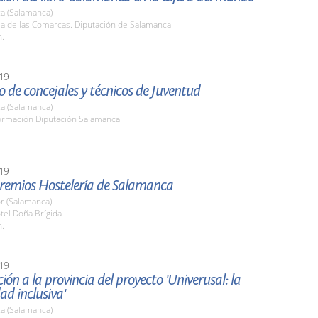
a (Salamanca)
la de las Comarcas. Diputación de Salamanca
h.
19
 de concejales y técnicos de Juventud
a (Salamanca)
ormación Diputación Salamanca
19
Premios Hostelería de Salamanca
r (Salamanca)
tel Doña Brígida
h.
19
ión a la provincia del proyecto 'Univerusal: la
ad inclusiva'
a (Salamanca)