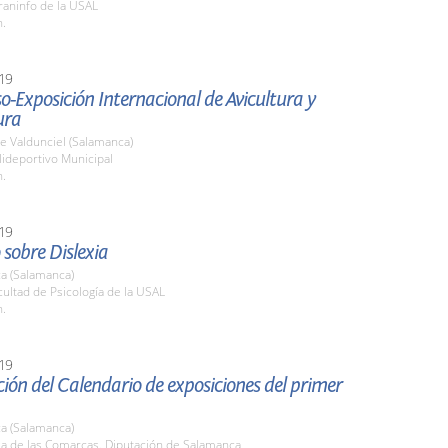
raninfo de la USAL
h.
19
o-Exposición Internacional de Avicultura y
ura
e Valdunciel (Salamanca)
lideportivo Municipal
h.
19
sobre Dislexia
a (Salamanca)
cultad de Psicología de la USAL
h.
19
ión del Calendario de exposiciones del primer
a (Salamanca)
la de las Comarcas. Diputación de Salamanca