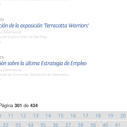
h.
19
ión de la exposición 'Terracotta Warriors'
a (Salamanca)
la de Exposiciones de San Eloy
h.
19
ón sobre la última Estrategia de Empleo
a (Salamanca)
la de las Comarcas. Diputación de Salamanca
h.
Página
301
de
434
0
11
12
13
14
15
16
17
18
19
20
32
33
34
35
36
37
38
39
40
41