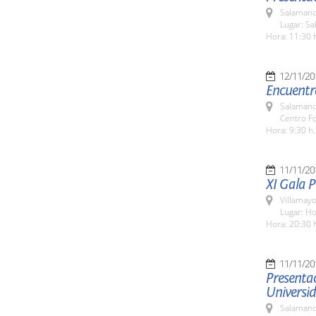
Salamanc
Lugar: Sa
Hora: 11:30 
12/11/20
Encuentro
Salamanc
Centro F
Hora: 9:30 h.
11/11/20
XI Gala 
Villamayo
Lugar: Ho
Hora: 20:30 
11/11/20
Presentac
Universid
Salamanc