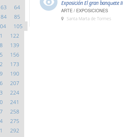
Exposición El gran banquete II
63
64
ARTE / EXPOSICIONES
84
85
Santa Marta de Tormes
04
105
1
122
8
139
5
156
2
173
9
190
6
207
3
224
0
241
7
258
4
275
1
292