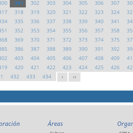
300
301
302
303
304
305
306
307
30
317
318
319
320
321
322
323
324
32
334
335
336
337
338
339
340
341
34
351
352
353
354
355
356
357
358
35
368
369
370
371
372
373
374
375
37
385
386
387
388
389
390
391
392
39
402
403
404
405
406
407
408
409
41
419
420
421
422
423
424
425
426
42
31
432
433
434
>
>>
oración
Áreas
Orga