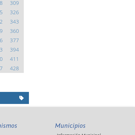
8
309
5
326
2
343
9
360
6
377
3
394
0
411
7
428
nismos
Municipios