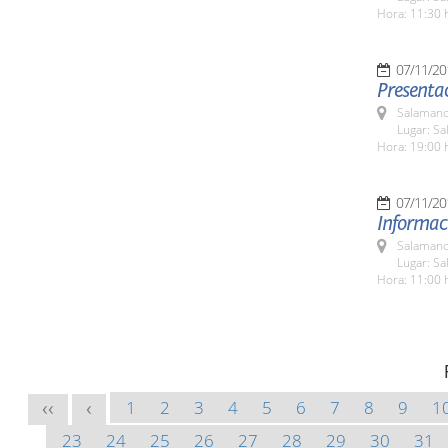
Hora: 11:30 
07/11/20
Presentac
Salamanc
Lugar: Sa
Hora: 19:00 
07/11/20
Informaci
Salamanc
Lugar: Sa
Hora: 11:00 
1
2
3
4
5
6
7
8
9
1
<<
<
23
24
25
26
27
28
29
30
31