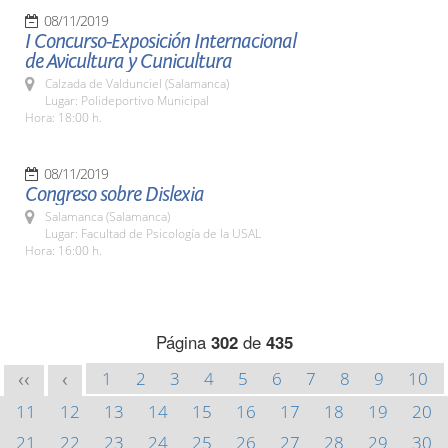
08/11/2019
I Concurso-Exposición Internacional
de Avicultura y Cunicultura
Calzada de Valdunciel (Salamanca)
Lugar: Polideportivo Municipal
Hora: 18:00 h.
08/11/2019
Congreso sobre Dislexia
Salamanca (Salamanca)
Lugar: Facultad de Psicología de la USAL
Hora: 16:00 h.
Página
302
de
435
1
2
3
4
5
6
7
8
9
10
<<
<
11
12
13
14
15
16
17
18
19
20
21
22
23
24
25
26
27
28
29
30