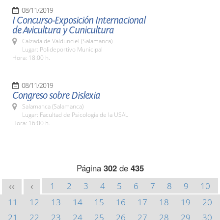
08/11/2019
I Concurso-Exposición Internacional
de Avicultura y Cunicultura
Calzada de Valdunciel (Salamanca)
Lugar: Polideportivo Municipal
Hora: 18:00 h.
08/11/2019
Congreso sobre Dislexia
Salamanca (Salamanca)
Lugar: Facultad de Psicología de la USAL
Hora: 16:00 h.
Página
302
de
435
1
2
3
4
5
6
7
8
9
10
<<
<
11
12
13
14
15
16
17
18
19
20
21
22
23
24
25
26
27
28
29
30