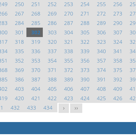
249
250
251
252
253
254
255
256
25
266
267
268
269
270
271
272
273
27
283
284
285
286
287
288
289
290
29
300
301
302
303
304
305
306
307
30
317
318
319
320
321
322
323
324
32
334
335
336
337
338
339
340
341
34
351
352
353
354
355
356
357
358
35
368
369
370
371
372
373
374
375
37
385
386
387
388
389
390
391
392
39
402
403
404
405
406
407
408
409
41
419
420
421
422
423
424
425
426
42
31
432
433
434
>
>>