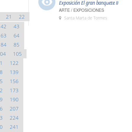
Exposición El gran banquete II
ARTE / EXPOSICIONES
21
22
Santa Marta de Tormes
42
43
63
64
84
85
04
105
1
122
8
139
5
156
2
173
9
190
6
207
3
224
0
241