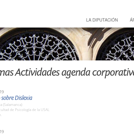
LA DIPUTACIÓN
Á
mas Actividades agenda corporativ
19
sobre Dislexia
a (Salamanca)
cultad de Psicología de la USAL
h.
19