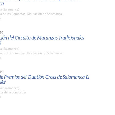
ca
a (Salamanca)
la de las Comarcas. Diputación de Salamanca
h.
19
ión del Circuito de Matanzas Tradicionales
0
a (Salamanca)
la de las Comarcas. Diputación de Salamanca
h.
19
e Premios del 'Duatlón Cross de Salamanca El
lés'
a (Salamanca)
aza de la Concordia
h.