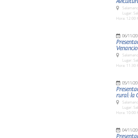
Avicultur
Salamanc
Lugar: Sa
Hora: 12:00 
06/11/20
Presentac
Venancio 
Salamanc
Lugar: Sa
Hora: 11:30 
05/11/20
Presentac
rural: la 
Salamanc
Lugar: Sa
Hora: 10:00 
04/11/20
Presentac