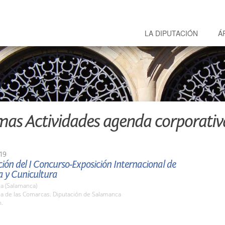
LA DIPUTACIÓN
Á
mas Actividades agenda corporativ
19
ión del I Concurso-Exposición Internacional de
a y Cunicultura
a (Salamanca)
la de las Comarcas. Diputación de Salamanca
h.