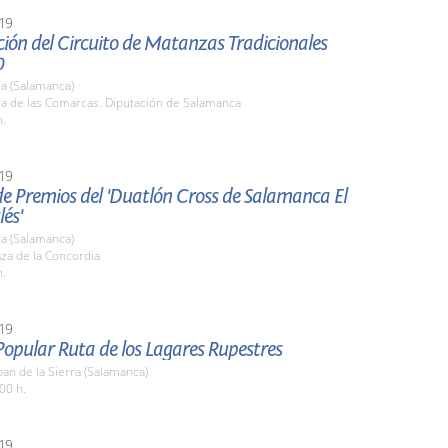
19
ión del Circuito de Matanzas Tradicionales
0
a (Salamanca)
la de las Comarcas. Diputación de Salamanca
h.
19
e Premios del 'Duatlón Cross de Salamanca El
lés'
a (Salamanca)
aza de la Concordia
h.
19
opular Ruta de los Lagares Rupestres
an de la Sierra (Salamanca)
00 h.
19