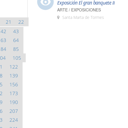
Exposición El gran banquete II
ARTE / EXPOSICIONES
Santa Marta de Tormes
21
22
42
43
63
64
84
85
04
105
1
122
8
139
5
156
2
173
9
190
6
207
3
224