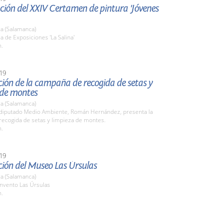
ción del XXIV Certamen de pintura 'Jóvenes
a (Salamanca)
la de Exposiciones 'La Salina'
h.
19
ión de la campaña de recogida de setas y
 de montes
a (Salamanca)
l diputado Medio Ambiente, Román Hernández, presenta la
ecogida de setas y limpieza de montes.
h.
19
ción del Museo Las Úrsulas
a (Salamanca)
onvento Las Úrsulas
h.