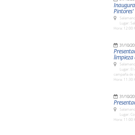
Inaugura
Pintores'
Salamanc
Lugar: Sa
Hora: 12:00 
31/10/20
Presentac
limpieza
Salamanc
Lugar: E
campaña de r
Hora: 11:30 
31/10/20
Presenta
Salamanc
Lugar: C
Hora: 11:00 