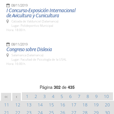
08/11/2019
I Concurso-Exposición Internacional
de Avicultura y Cunicultura
Calzada de Valdunciel (Salamanca)
Lugar: Polideportivo Municipal
Hora: 18:00 h.
08/11/2019
Congreso sobre Dislexia
Salamanca (Salamanca)
Lugar: Facultad de Psicología de la USAL
Hora: 16:00 h.
Página
302
de
435
1
2
3
4
5
6
7
8
9
10
<<
<
11
12
13
14
15
16
17
18
19
20
21
22
23
24
25
26
27
28
29
30